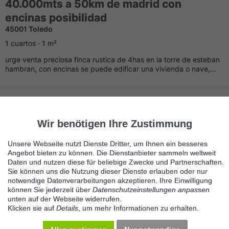
40.000mts a 50km de madrid con
encinas posibilidad
45001 Toledo
1 cuartos · 1 m²
urge venta preciosa finca rustica de 4has en la torre de esteban
hambran, con encinas se puede edificar una vivienda o nave,...
Wir benötigen Ihre Zustimmung
Unsere Webseite nutzt Dienste Dritter, um Ihnen ein besseres
Angebot bieten zu können. Die Dienstanbieter sammeln weltweit
Immer die neuesten Anzeigen erhalten?
Daten und nutzen diese für beliebige Zwecke und Partnerschaften.
Kein Angebot verpassen, täglich per E-Mail.
Sie können uns die Nutzung dieser Dienste erlauben oder nur
notwendige Datenverarbeitungen akzeptieren. Ihre Einwilligung
können Sie jederzeit über
Datenschutzeinstellungen anpassen
unten auf der Webseite widerrufen.
Benachrichtigung aktivieren
Klicken sie auf
Details
, um mehr Informationen zu erhalten.
Kategorie Campos y Meadows