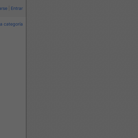
arse
Entrar
a categoría