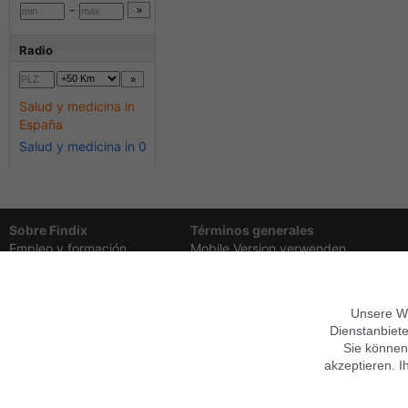
-
Radio
Salud y medicina in
España
Salud y medicina in 0
Sobre Findix
Términos generales
Empleo y formación
Mobile Version verwenden
Contacto
Ayuda
Garantías
Imprimir
Privacidad,
Condiciones
Síguenos en
Datenschutz anpassen
Unsere We
Dienstanbiete
Sie können
akzeptieren. I