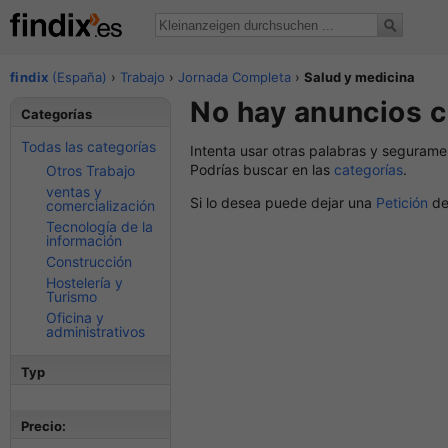
findix
(España)
›
Trabajo
›
Jornada Completa
›
Salud y medicina
No hay anuncios c
Categorías
Todas las categorías
Intenta usar otras palabras y segurame
Podrías buscar en las
categorías
.
Otros Trabajo
ventas y
Si lo desea puede dejar una
Petición
de
comercialización
Tecnología de la
información
Construcción
Hostelería y
Turismo
Oficina y
administrativos
Typ
Precio: