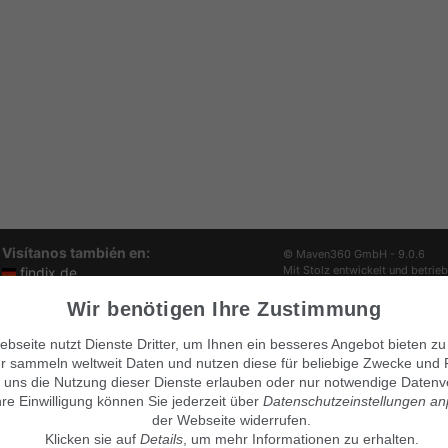
Visítanos también en:
© Maven360 GmbH - 9.0.6
Mit Stolz entwickelt und betrie
findix.de
findix.es
Wir benötigen Ihre Zustimmung
findix.at
findix.ch
bseite nutzt Dienste Dritter, um Ihnen ein besseres Angebot bieten zu
r sammeln weltweit Daten und nutzen diese für beliebige Zwecke und 
 uns die Nutzung dieser Dienste erlauben oder nur notwendige Datenv
hre Einwilligung können Sie jederzeit über
Datenschutzeinstellungen a
der Webseite widerrufen.
Klicken sie auf
Details
, um mehr Informationen zu erhalten.