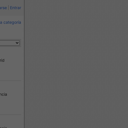
arse
Entrar
a categoría
rid
ncia