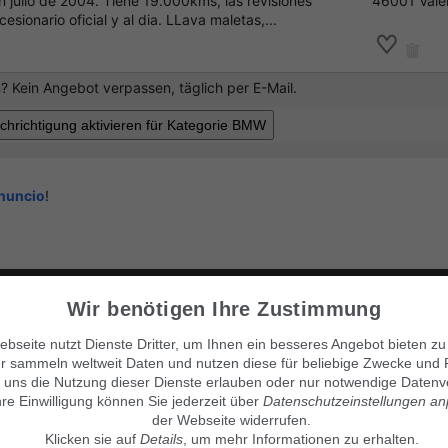
 julio de 2004. Tiene 19.000kms, las revisiones
46001 Vale
sionario oficial y al dia. LLava maletas,...
 Kein Angebot verpassen, täglich per E-Mail.
anuncio
!
Visítanos también en:
© Maven360 GmbH - 9.0.6
Wir benötigen Ihre Zustimmung
Mit Stolz entwickelt und betrie
findix.de
findix.es
bseite nutzt Dienste Dritter, um Ihnen ein besseres Angebot bieten zu
findix.at
r sammeln weltweit Daten und nutzen diese für beliebige Zwecke und 
findix.ch
 uns die Nutzung dieser Dienste erlauben oder nur notwendige Datenv
hre Einwilligung können Sie jederzeit über
Datenschutzeinstellungen a
der Webseite widerrufen.
Klicken sie auf
Details
, um mehr Informationen zu erhalten.