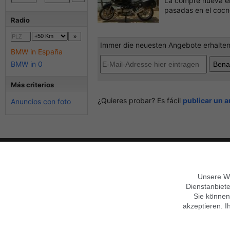
La compré nueva en
pasadas en el cocnce
Radio
Immer die neuesten Angebote erhalten?
BMW in España
BMW in 0
Más criterios
¿Quieres probar? Es fácil
publicar un 
Anuncios con foto
Sobre Findix
Términos generales
Empleo y formación
Mobile Version verwenden
Contacto
Ayuda
Garantías
Unsere We
Imprimir
Privacidad,
Condiciones
Dienstanbiete
Síguenos en
Datenschutz anpassen
Sie können
akzeptieren. I