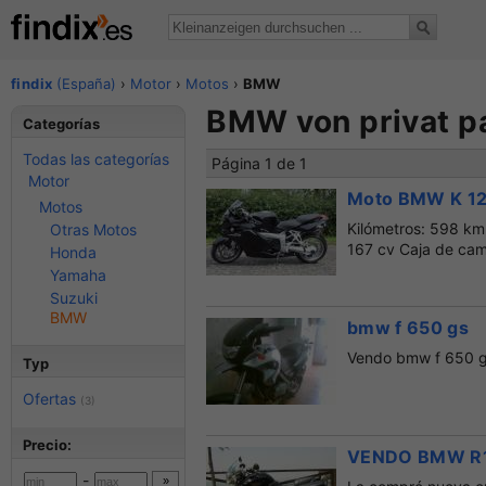
findix
(España)
›
Motor
›
Motos
›
BMW
BMW von privat p
Categorías
Todas las categorías
Página 1 de 1
Motor
Moto BMW K 12
Motos
Kilómetros: 598 km
Otras Motos
167 cv Caja de cam
Honda
Yamaha
Suzuki
BMW
bmw f 650 gs
Vendo bmw f 650 gs
Typ
Ofertas
(3)
Precio:
VENDO BMW R
-