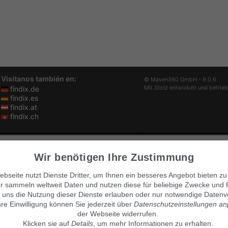
Visítanos también en:
© Maven360 GmbH - 9.0.6
Mit Stolz entwickelt und betrie
findix.de
findix.es
findix.at
findix.ch
Wir benötigen Ihre Zustimmung
bseite nutzt Dienste Dritter, um Ihnen ein besseres Angebot bieten zu
r sammeln weltweit Daten und nutzen diese für beliebige Zwecke und 
 uns die Nutzung dieser Dienste erlauben oder nur notwendige Datenv
hre Einwilligung können Sie jederzeit über
Datenschutzeinstellungen a
der Webseite widerrufen.
Klicken sie auf
Details
, um mehr Informationen zu erhalten.