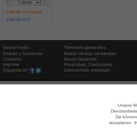
Cabrilla in España
Cabrilla in 0
Sobre Findix
Términos generales
Empleo y formación
Mobile Version verwenden
Contacto
Ayuda
Garantías
Imprimir
Privacidad,
Condiciones
Síguenos en
Datenschutz anpassen
Unsere We
Dienstanbiete
Sie können
akzeptieren. I