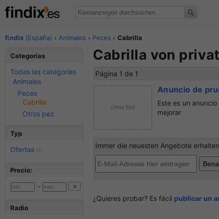
findix
(España)
›
Animales
›
Peces
›
Cabrilla
Cabrilla von priva
Categorías
Todas las categorías
Página 1 de 1
Animales
Anuncio de pr
Peces
Cabrilla
Este es un anuncio
mejorar
Otros pez
Typ
Immer die neuesten Angebote erhalten?
Ofertas
(1)
Precio:
-
¿Quieres probar? Es fácil
publicar un 
Radio