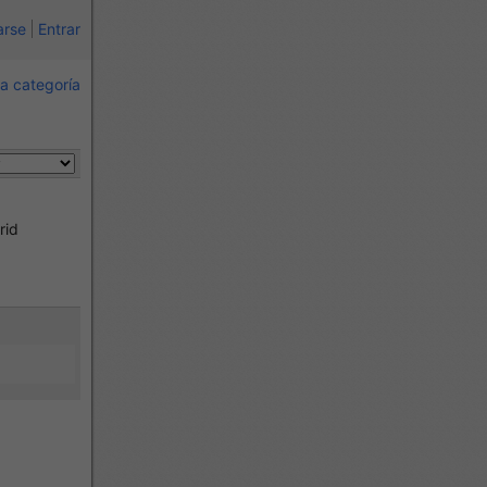
arse
Entrar
a categoría
rid