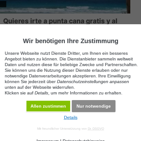
Quieres irte a punta cana gratis y al
mismo tiempo
1 cuartos · 50 m²
Wir benötigen Ihre Zustimmung
Quieres ayudar a niños necesitados y al mismo tiempo ganar
Unsere Webseite nutzt Dienste Dritter, um Ihnen ein besseres
objetos de lujo. Si, ahora es posible. En http://www.quewin.com
Angebot bieten zu können. Die Dienstanbieter sammeln weltweit
un p...
Daten und nutzen diese für beliebige Zwecke und Partnerschaften.
Sie können uns die Nutzung dieser Dienste erlauben oder nur
notwendige Datenverarbeitungen akzeptieren. Ihre Einwilligung
können Sie jederzeit über
Datenschutzeinstellungen anpassen
unten auf der Webseite widerrufen.
Klicken sie auf
Details
, um mehr Informationen zu erhalten.
Allen zustimmen
Nur notwendige
Details
© 2026 Maven360 GmbH - v 9.0.6
Mit freundlicher Unterstützung von
Dr. DSGVO
AGB
Datenschutz
Impressum
Kontakt
Datenschutz anpassen
Desktop Version