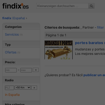
findix
(España)
›
Categorías
Citerios de busqueda:
, Partner -
filte
Servicios
Página 1 de 1
(1)
portes baratos
Typ
mudanzas y portes
Ofertas
(1)
Los mejores servici
Precio:
-
¿Quieres probar? Es fácil
publicar un 
Radio
in España
Más criterios