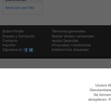
Anuncios con foto
Sobre Findix
Términos generales
Empleo y formación
Mobile Version verwenden
Contacto
Ayuda
Garantías
Imprimir
Privacidad,
Condiciones
Síguenos en
Datenschutz anpassen
Unsere We
Dienstanbiete
Sie können
akzeptieren. I