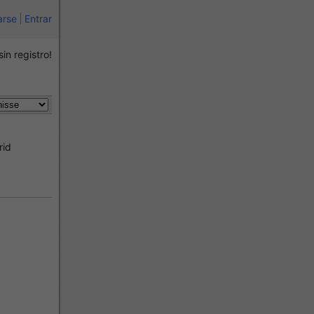
arse
Entrar
sin registro!
rid