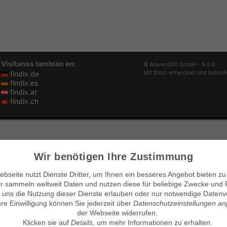
Visítanos también en:
© Maven360 GmbH - 9.0.6
Mit Stolz entwickelt und betrie
findix.de
findix.es
findix.at
findix.ch
Wir benötigen Ihre Zustimmung
bseite nutzt Dienste Dritter, um Ihnen ein besseres Angebot bieten zu
r sammeln weltweit Daten und nutzen diese für beliebige Zwecke und 
 uns die Nutzung dieser Dienste erlauben oder nur notwendige Datenv
hre Einwilligung können Sie jederzeit über
Datenschutzeinstellungen a
der Webseite widerrufen.
Klicken sie auf
Details
, um mehr Informationen zu erhalten.