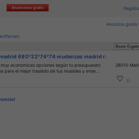
Anunciese gratis
Registr
Anuncios gratis
r entfernen
 madrid 680º22º74º74 mudanzas madrid rapidas
 muy economicas opciones según tu presupuesto:
28010 Mad
os para el mejor traslado de tus muebles y ense...
anuncio
!