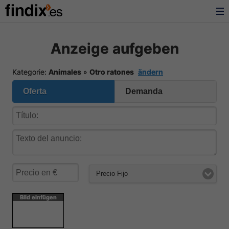
Anzeige aufgeben
Kategorie:
Animales
»
Otro ratones
ändern
Oferta
Demanda
Precio Fijo
Bild einfügen