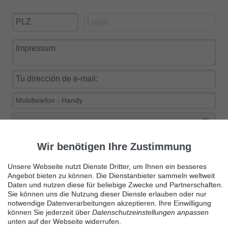
visible
Wir benötigen Ihre Zustimmung
Deseo suscribirme a la newsletter gratuita
Unsere Webseite nutzt Dienste Dritter, um Ihnen ein besseres
Angebot bieten zu können. Die Dienstanbieter sammeln weltweit
Daten und nutzen diese für beliebige Zwecke und Partnerschaften.
Sie können uns die Nutzung dieser Dienste erlauben oder nur
notwendige Datenverarbeitungen akzeptieren. Ihre Einwilligung
Kleinanzeige veröffentlichen
können Sie jederzeit über
Datenschutzeinstellungen anpassen
unten auf der Webseite widerrufen.
Mit der Veröffentlichung Ihrer Anzeige, stimmen Sie automatisch unseren
AGB's