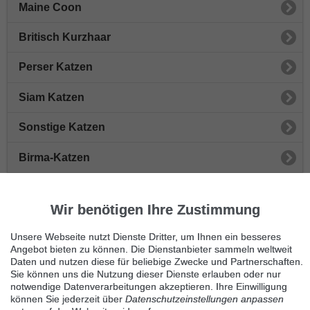
Maine Coon
Britisch Kurzhaar
Perser Katzen
Siam Katzen
Sonstige Katzen
Birma-Katzen
Waldkatzen
Wir benötigen Ihre Zustimmung
Ragdoll
Unsere Webseite nutzt Dienste Dritter, um Ihnen ein besseres
Katzenzubehör
Angebot bieten zu können. Die Dienstanbieter sammeln weltweit
Daten und nutzen diese für beliebige Zwecke und Partnerschaften.
Sie können uns die Nutzung dieser Dienste erlauben oder nur
Katzen verschenken
notwendige Datenverarbeitungen akzeptieren. Ihre Einwilligung
können Sie jederzeit über
Datenschutzeinstellungen anpassen
Kitten kaufen