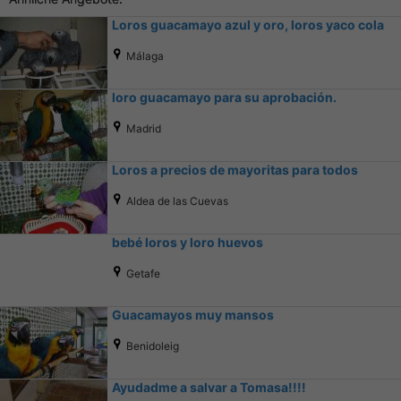
Loros guacamayo azul y oro, loros yaco cola
Málaga
loro guacamayo para su aprobación.
Madrid
Loros a precios de mayoritas para todos
Aldea de las Cuevas
bebé loros y loro huevos
Getafe
Guacamayos muy mansos
Benidoleig
Ayudadme a salvar a Tomasa!!!!