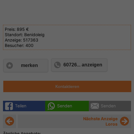
Preis:
895 €
Standort:
Benidoleig
Anzeige:
517363
Besucher:
400
60726... anzeigen
merken
Kontaktieren
Teilen
Senden
Senden
Nächste Anzeige
Loros
Ähnliche Angebote: