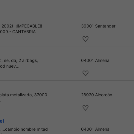
 2002) ¡¡IMPECABLE!!
39001 Santander
009.- CANTABRIA
c, ee, da, 2 airbags,
04001 Almería
cd nuev...
 plata metalizado, 37000
28920 Alcorcón
.
el
s....cambio nombre mitad
04001 Almería