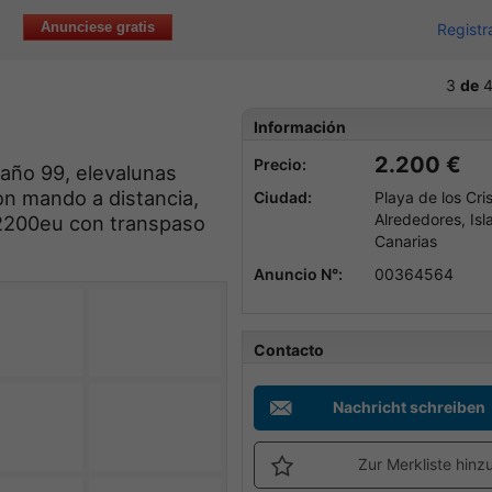
Anunciese gratis
Registr
3
de
4
Información
2.200 €
Precio:
 año 99, elevalunas
con mando a distancia,
Ciudad:
Playa de los Cri
Alrededores, Isl
: 2200eu con transpaso
Canarias
Anuncio N°:
00364564
Contacto
Nachricht schreiben
Zur Merkliste hinz