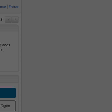
arse
Entrar
3
‹
›
stianos
as
ufügen