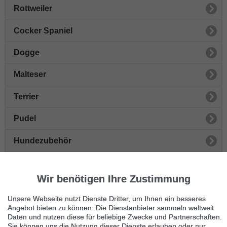
Rottweiler
Cocker Spaniel
Dogge
Malteser
Terrier
Pudel
Hundezubehör
Beagle
Wir benötigen Ihre Zustimmung
Hunderassen
Unsere Webseite nutzt Dienste Dritter, um Ihnen ein besseres
Hunde in Not
Angebot bieten zu können. Die Dienstanbieter sammeln weltweit
Daten und nutzen diese für beliebige Zwecke und Partnerschaften.
Sie können uns die Nutzung dieser Dienste erlauben oder nur