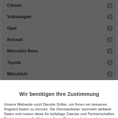
Citroen
Volkswagen
Opel
Renault
Mercedes Benz
Toyota
Mitsubishi
Honda
Wir benötigen Ihre Zustimmung
Peugeot
Unsere Webseite nutzt Dienste Dritter, um Ihnen ein besseres
Sonstige Autos
Angebot bieten zu können. Die Dienstanbieter sammeln weltweit
Daten und nutzen diese für beliebige Zwecke und Partnerschaften.