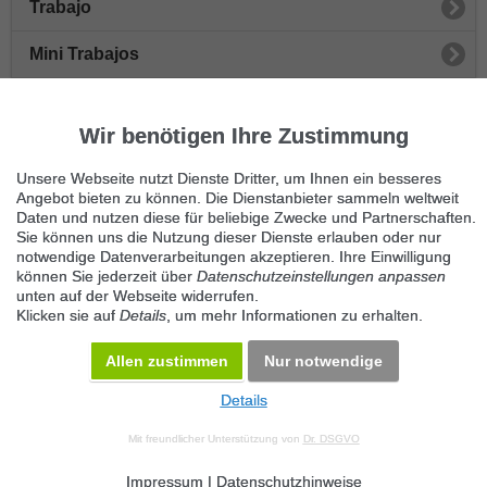
Trabajo
Mini Trabajos
Servicekräfte
Wir benötigen Ihre Zustimmung
Raumpflege
Unsere Webseite nutzt Dienste Dritter, um Ihnen ein besseres
Verkauf
Angebot bieten zu können. Die Dienstanbieter sammeln weltweit
Daten und nutzen diese für beliebige Zwecke und Partnerschaften.
Sie können uns die Nutzung dieser Dienste erlauben oder nur
Altenpflege
notwendige Datenverarbeitungen akzeptieren. Ihre Einwilligung
können Sie jederzeit über
Datenschutzeinstellungen anpassen
Datenerfassung
unten auf der Webseite widerrufen.
Klicken sie auf
Details
, um mehr Informationen zu erhalten.
Sonstige Minijobs
Allen zustimmen
Nur notwendige
Details
© 2026 Maven360 GmbH - v 9.0.6
Mit freundlicher Unterstützung von
Dr. DSGVO
AGB
Datenschutz
Impressum
Kontakt
Datenschutz anpassen
Desktop Version
Impressum
|
Datenschutzhinweise