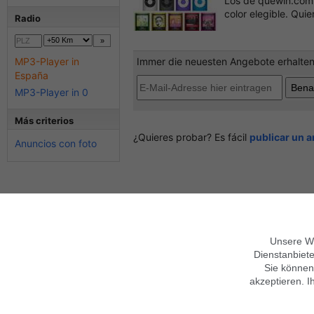
Los de quewin.com 
color elegible. Qui
Radio
MP3-Player in
Immer die neuesten Angebote erhalten?
España
MP3-Player in 0
Más criterios
¿Quieres probar? Es fácil
publicar un 
Anuncios con foto
Sobre Findix
Términos generales
Empleo y formación
Mobile Version verwenden
Contacto
Ayuda
Garantías
Unsere We
Imprimir
Privacidad,
Condiciones
Dienstanbiete
Síguenos en
Datenschutz anpassen
Sie können
akzeptieren. I