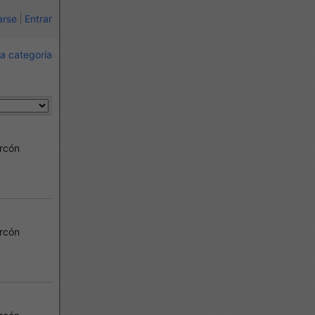
arse
Entrar
a categoría
rcón
rcón