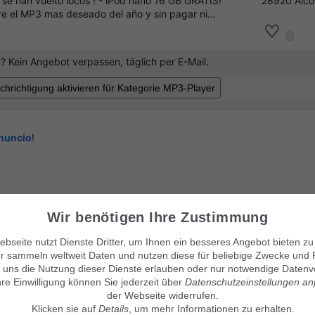
se han vuelto locos ! - iPod nano 16 GB GRATIS!
28920 Alco
ere el MP3 mas deseado del año y sin pagar ni...
 Kein Angebot verpassen, täglich per E-Mail.
anuncio
!
Visítanos también en:
© Maven360 GmbH - 9.0.6
Wir benötigen Ihre Zustimmung
Mit Stolz entwickelt und betrie
findix.de
findix.es
bseite nutzt Dienste Dritter, um Ihnen ein besseres Angebot bieten zu
findix.at
r sammeln weltweit Daten und nutzen diese für beliebige Zwecke und 
findix.ch
 uns die Nutzung dieser Dienste erlauben oder nur notwendige Datenv
hre Einwilligung können Sie jederzeit über
Datenschutzeinstellungen a
der Webseite widerrufen.
Klicken sie auf
Details
, um mehr Informationen zu erhalten.