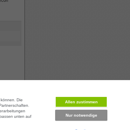
rcón
ben in München
 können. Die
Allen zustimmen
Partnerschaften.
erarbeitungen
Nur notwendige
npassen
unten auf