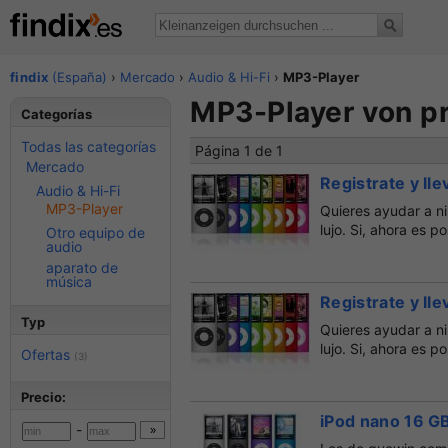
findix
(España)
›
Mercado
›
Audio & Hi-Fi
›
MP3-Player
MP3-Player von pr
Categorías
Todas las categorías
Página 1 de 1
Mercado
Registrate y lle
Audio & Hi-Fi
MP3-Player
Quieres ayudar a n
lujo. Si, ahora es p
Otro equipo de
audio
aparato de
música
Registrate y lle
Typ
Quieres ayudar a n
lujo. Si, ahora es p
Ofertas
(3)
Precio:
iPod nano 16 G
-