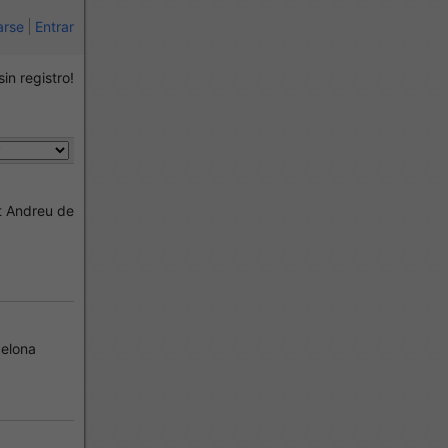
arse
Entrar
sin registro!
 Andreu de
elona