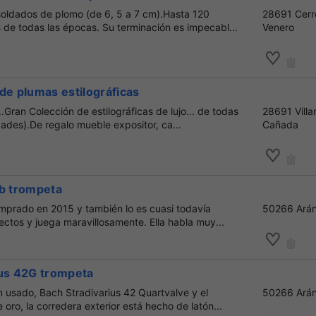
soldados de plomo (de 6, 5 a 7 cm).Hasta 120
28691 Cerr
 de todas las épocas. Su terminación es impecabl...
Venero
de plumas estilográficas
.Gran Colección de estilográficas de lujo... de todas
28691 Villa
ades).De regalo mueble expositor, ca...
Cañada
Bb trompeta
mprado en 2015 y también lo es cuasi todavía
50266 Ará
ectos y juega maravillosamente. Ella habla muy...
ius 42G trompeta
 usado, Bach Stradivarius 42 Quartvalve y el
50266 Ará
oro, la corredera exterior está hecho de latón...