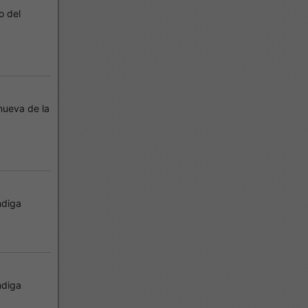
o del
nueva de la
ndiga
ndiga