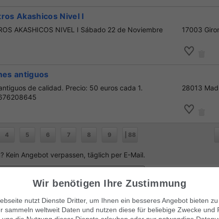
ros Akashicos Nivel I
OS AKASHICOS NIVEL I Sábado 22 de Noviembre
17003 Giro
nes antiguos
antiguos de calidad. Precio: 50 euros cada 1.
28013 Mad
: 676208645
4
5
6
7
8
9
| 88
 Kein Angebot verpassen, täglich per E-Mail.
Wir benötigen Ihre Zustimmung
bseite nutzt Dienste Dritter, um Ihnen ein besseres Angebot bieten zu
r sammeln weltweit Daten und nutzen diese für beliebige Zwecke und 
anuncio
!