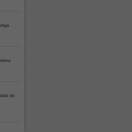
ndiga
elona
iada de