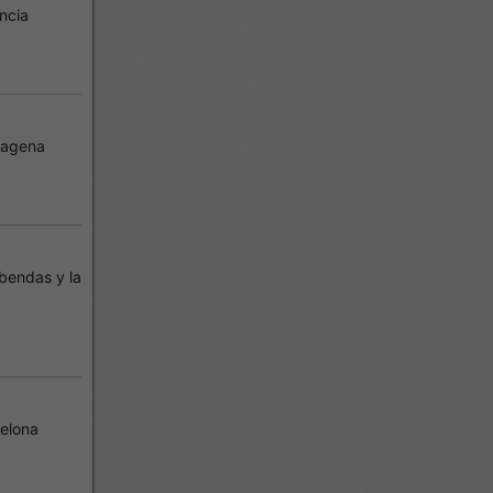
ncia
tagena
bendas y la
elona