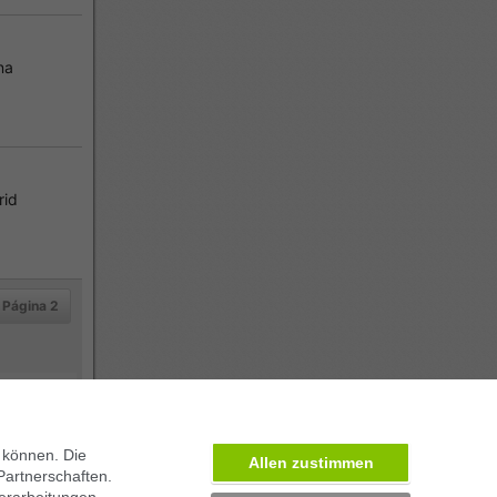
na
rid
Página 2
 können. Die
Allen zustimmen
Partnerschaften.