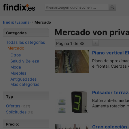
findix
(España)
›
Mercado
Mercado von priva
Categorías
Todas las categorías
Página 1 de 88
›
Mercado
Piano vertical
Otros
Piano de aproximad
Salud y Belleza
el frontal. Cuerdas 
Moda
Muebles
Antigüedades
Más categorías
Pulsador terraz
Typ
Botón anti-humedad 
Ofertas
Aumenta rotación m
(1237)
Solicitudes
(79)
Precio:
Gran colección