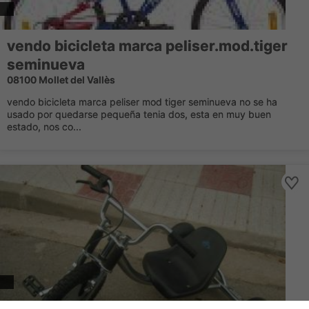
vendo bicicleta marca peliser.mod.tiger
seminueva
08100 Mollet del Vallès
vendo bicicleta marca peliser mod tiger seminueva no se ha
usado por quedarse pequeña tenia dos, esta en muy buen
estado, nos co...