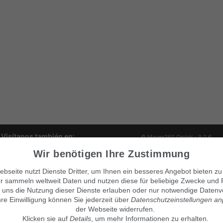
Visítanos también en:
© Maven360 GmbH - 9.0.6
Mit Stolz entwickelt und betrie
findix.de
Wir benötigen Ihre Zustimmung
findix.es
findix.at
bseite nutzt Dienste Dritter, um Ihnen ein besseres Angebot bieten zu
findix.ch
r sammeln weltweit Daten und nutzen diese für beliebige Zwecke und 
 uns die Nutzung dieser Dienste erlauben oder nur notwendige Datenv
hre Einwilligung können Sie jederzeit über
Datenschutzeinstellungen a
der Webseite widerrufen.
Klicken sie auf
Details
, um mehr Informationen zu erhalten.