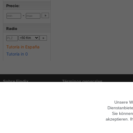
Precio:
-
Radio
Tutoría in España
Tutoría in 0
Sobre Findix
Términos generales
Empleo y formación
Mobile Version verwenden
Contacto
Ayuda
Garantías
Imprimir
Privacidad,
Condiciones
Unsere We
Síguenos en
Datenschutz anpassen
Dienstanbiete
Sie können
akzeptieren. I