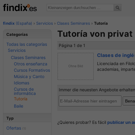
findix
(España)
›
Servicios
›
Clases Seminares
›
Tutoría
Tutoría von privat
Categorías
Todas las categorías
Página 1 de 1
Servicios
Clases de inglé
Clases Seminares
Licenciada en Filol
Otros enseñanza
academias, imparte 
Cursos Formativos
Música y Canto
Idiomas
Cursos de
Immer die neuesten Angebote erhalten?
informática
Tutoría
Baile
Typ
¿Quieres probar? Es fácil
publicar un 
Ofertas
(1)