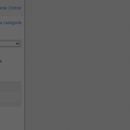
arse
Entrar
a categoría
l