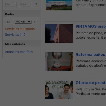
Reforma y pintura. A
-
pintura. Experienci
Radio
PINTAMOS pisos
Servicios in España
Pintores de pisos, c
Servicios in 0
gotele, esmalte, Ba
Más criterios
Anuncios con foto
Reforma baños y
Reformas económica
trabajos de albañiler
Oferta de prest
Hola Sr. y la Sra.
Particularmente con