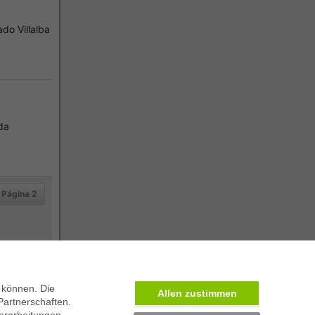
do Villalba
da
Página 2
 können. Die
Allen zustimmen
Partnerschaften.