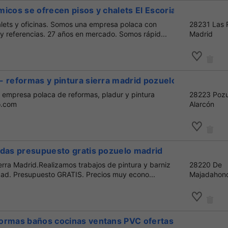
icos se ofrecen pisos y chalets El Escorial
alets y oficinas. Somos una empresa polaca con
28231 Las 
y referencias. 27 años en mercado. Somos rápid...
Madrid
 reformas y pintura sierra madrid pozuelo polacos
mpresa polaca de reformas, pladur y pintura
28223 Pozu
o.com
Alarcón
ndas presupuesto gratis pozuelo madrid
erra Madrid.Realizamos trabajos de pintura y barniz
28220 De
ad. Presupuesto GRATIS. Precios muy econo...
Majadahon
ormas baños cocinas ventans PVC ofertas El Escorial