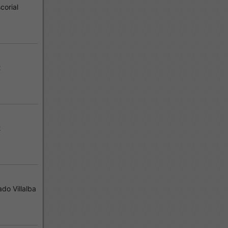
corial
2
2
do Villalba