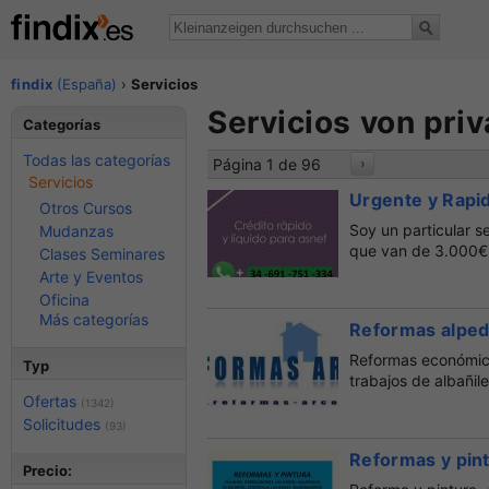
findix
(España)
›
Servicios
Servicios von priv
Categorías
Todas las categorías
Página 1 de 96
›
Servicios
Urgente y Rapi
Otros Cursos
Soy un particular 
Mudanzas
que van de 3.000€ 
Clases Seminares
Arte y Eventos
Oficina
Más categorías
Reformas alped
Reformas económica
Typ
trabajos de albañiler
Ofertas
(1342)
Solicitudes
(93)
Reformas y pin
Precio: