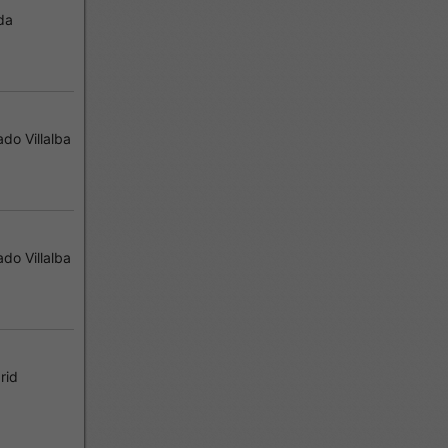
da
do Villalba
do Villalba
rid