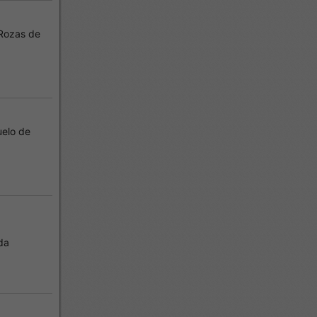
Rozas de
elo de
da