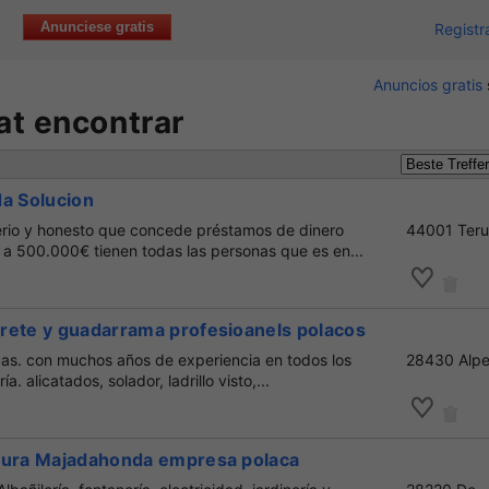
Anunciese gratis
Registr
Anuncios gratis
at encontrar
da Solucion
serio y honesto que concede préstamos de dinero
44001 Teru
a 500.000€ tienen todas las personas que es en...
rete y guadarrama profesioanels polacos
s. con muchos años de experiencia en todos los
28430 Alpe
ía. alicatados, solador, ladrillo visto,...
tura Majadahonda empresa polaca