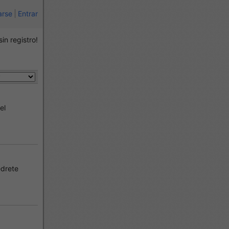
arse
Entrar
sin registro!
el
drete