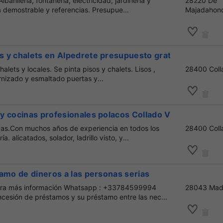
lbañilería, fontanería, electricidad, jardinería y
28220 De
a demostrable y referencias. Presupue...
Majadahon
 y chalets en Alpedrete presupuesto gratis
halets y locales. Se pinta pisos y chalets. Lisos ,
28400 Colla
rnizado y esmaltado puertas y...
 cocinas profesionales polacos Collado Villalba
s.Con muchos años de experiencia en todos los
28400 Colla
ía. alicatados, solador, ladrillo visto, y...
amo de dineros a las personas serias
 Para más información Whatsapp : +33784599994
28043 Mad
cesión de préstamos y su préstamo entre las nec...