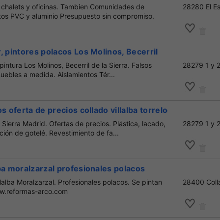
 chalets y oficinas. Tambien Comunidades de
28280 El Es
tos PVC y aluminio Presupuesto sin compromiso.
, pintores polacos Los Molinos, Becerril
intura Los Molinos, Becerril de la Sierra. Falsos
28279 1 y 
uebles a medida. Aislamientos Tér...
s oferta de precios collado villalba torrelodones
Sierra Madrid. Ofertas de precios. Plástica, lacado,
28279 1 y 
ción de gotelé. Revestimiento de fa...
ba moralzarzal profesionales polacos
lalba Moralzarzal. Profesionales polacos. Se pintan
28400 Colla
ww.reformas-arco.com