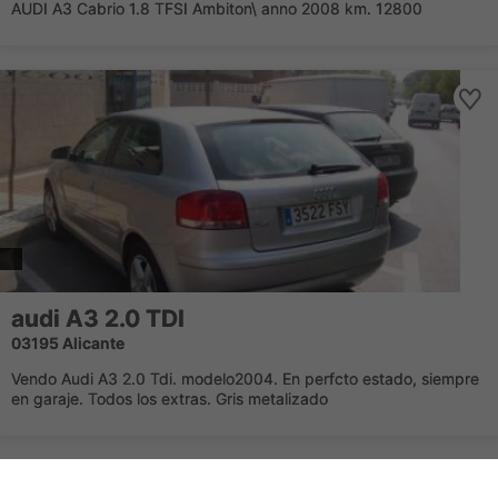
AUDI A3 Cabrio 1.8 TFSI Ambiton\ anno 2008 km. 12800
audi A3 2.0 TDI
03195 Alicante
Vendo Audi A3 2.0 Tdi. modelo2004. En perfcto estado, siempre
en garaje. Todos los extras. Gris metalizado