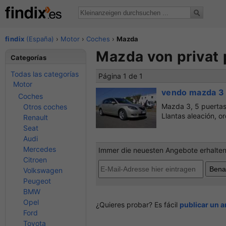
findix
(España)
›
Motor
›
Coches
›
Mazda
Mazda von privat
Categorías
Todas las categorías
Página 1 de 1
Motor
vendo mazda 3
Coches
Mazda 3, 5 puertas,
Otros coches
Llantas aleación, o
Renault
Seat
Audi
Mercedes
Immer die neuesten Angebote erhalten?
Citroen
Volkswagen
Peugeot
BMW
Opel
¿Quieres probar? Es fácil
publicar un 
Ford
Toyota