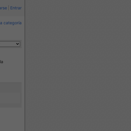
arse
Entrar
a categoría
la