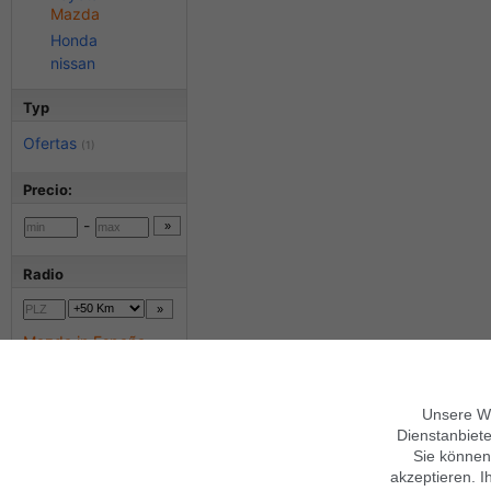
Mazda
Honda
nissan
Typ
Ofertas
(1)
Precio:
-
Radio
Mazda in España
Mazda in 0
Más criterios
Unsere We
Dienstanbiete
Anuncios con foto
Sie können
akzeptieren. I