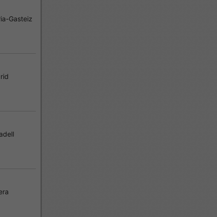
ia-Gasteiz
rid
dell
era