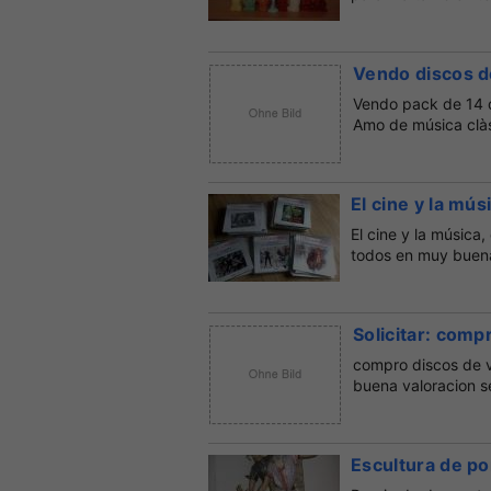
Vendo discos d
Vendo pack de 14 d
Amo de música clàs
El cine y la mús
El cine y la música,
todos en muy buenas
Solicitar: compr
compro discos de vin
buena valoracion se
Escultura de p