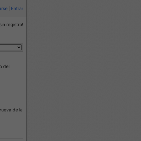
arse
Entrar
sin registro!
o del
nueva de la