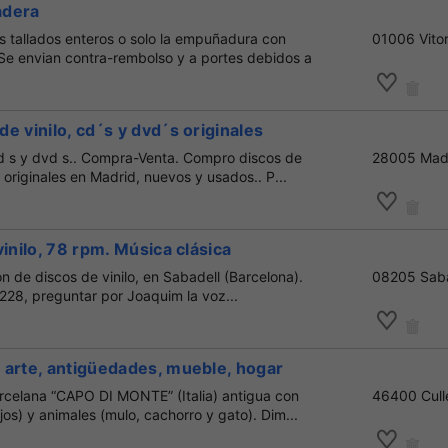
adera
 tallados enteros o solo la empuñadura con
01006 Vitor
.Se envian contra-rembolso y a portes debidos a
e vinilo, cd´s y dvd´s originales
cd s y dvd s.. Compra-Venta. Compro discos de
28005 Mad
 originales en Madrid, nuevos y usados.. P...
vinilo, 78 rpm. Música clásica
 de discos de vinilo, en Sabadell (Barcelona).
08205 Saba
228, preguntar por Joaquim la voz...
 arte, antigüedades, mueble, hogar
rcelana “CAPO DI MONTE” (Italia) antigua con
46400 Cull
ijos) y animales (mulo, cachorro y gato). Dim...