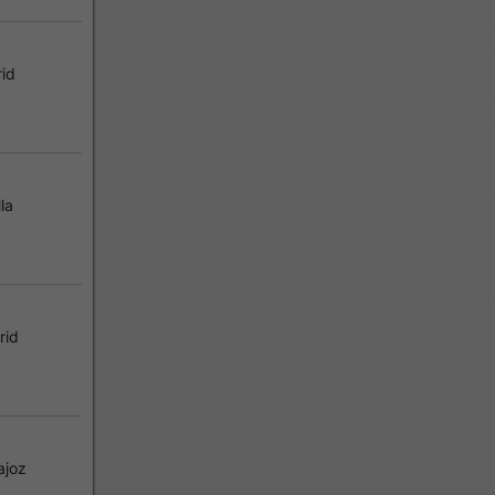
id
la
rid
ajoz