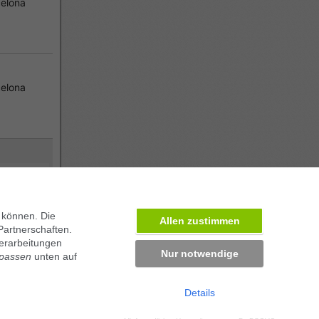
elona
elona
 können. Die
Allen zustimmen
Partnerschaften.
erarbeitungen
Nur notwendige
npassen
unten auf
Details
ben in München