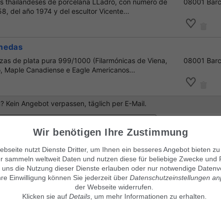
s thailandeses de porcelana LLadró, con número de
08001 Barc
8, del año 1974 y del escultor Vicente...
onedas
as de plata pura 999/1000 (Filarmónicas de Viena,
08001 Barc
, Maple Canadiense e Eagle Americanos...
 Kein Angebot verpassen, täglich per E-Mail.
Wir benötigen Ihre Zustimmung
bseite nutzt Dienste Dritter, um Ihnen ein besseres Angebot bieten zu
r sammeln weltweit Daten und nutzen diese für beliebige Zwecke und 
anuncio
!
 uns die Nutzung dieser Dienste erlauben oder nur notwendige Datenv
hre Einwilligung können Sie jederzeit über
Datenschutzeinstellungen a
der Webseite widerrufen.
Klicken sie auf
Details
, um mehr Informationen zu erhalten.
Visítanos también en:
© Maven360 GmbH - 9.0.6
Mit Stolz entwickelt und betrie