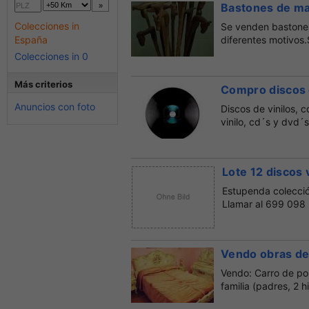
Bastones de m
Colecciones in
Se venden bastones
España
diferentes motivos
cua...
Colecciones in 0
Más criterios
Compro discos d
Anuncios con foto
Discos de vinilos, 
vinilo, cd´s y dvd´s
Lote 12 discos 
Estupenda colección
Llamar al 699 098 
Vendo obras de
Vendo: Carro de po
familia (padres, 2 h