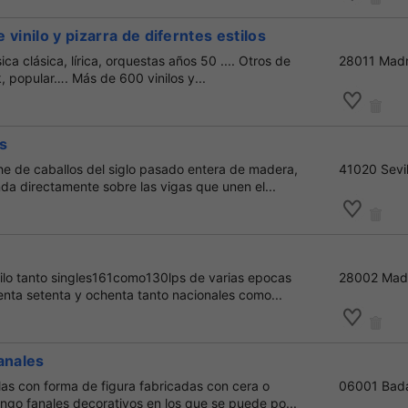
vinilo y pizarra de diferntes estilos
a clásica, lírica, orquestas años 50 .... Otros de
28011 Madr
k, popular…. Más de 600 vinilos y...
s
he de caballos del siglo pasado entera de madera,
41020 Sevil
a directamente sobre las vigas que unen el...
nilo tanto singles161como130lps de varias epocas
28002 Mad
enta setenta y ochenta tanto nacionales como...
anales
as con forma de figura fabricadas con cera o
06001 Bad
ngo fanales decorativos en los que se puede po...