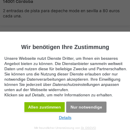
14001 Córdoba
2 entradas de pista para depeche mode en sevilla a 80 euros
cada una.
Wir benötigen Ihre Zustimmung
Unsere Webseite nutzt Dienste Dritter, um Ihnen ein besseres
Angebot bieten zu können. Die Dienstanbieter sammeln weltweit
Immer die neuesten Anzeigen erhalten?
Daten und nutzen diese für beliebige Zwecke und Partnerschaften.
Kein Angebot verpassen, täglich per E-Mail.
Sie können uns die Nutzung dieser Dienste erlauben oder nur
notwendige Datenverarbeitungen akzeptieren. Ihre Einwilligung
können Sie jederzeit über
Datenschutzeinstellungen anpassen
unten auf der Webseite widerrufen.
Benachrichtigung aktivieren
Klicken sie auf
Details
, um mehr Informationen zu erhalten.
Kategorie Conciertos
Allen zustimmen
Nur notwendige
KOSTENLOS INSERIEREN
Details
© 2026 Maven360 GmbH - v 9.0.6
Mit freundlicher Unterstützung von
Dr. DSGVO
AGB
Datenschutz
Impressum
Kontakt
Datenschutz anpassen
Desktop Version