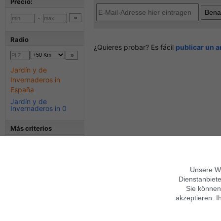
Precio:
-
Radio
¿Quieres probar? Es fácil
publicar un 
Jardín y de
Invernaderos in
España
Jardín y de
Invernaderos in 0
Más criterios
Anuncios con foto
Unsere We
Dienstanbiete
Sie können
Sobre Findix
Términos generales
akzeptieren. I
Empleo y formación
Mobile Version verwenden
Contacto
Ayuda
Garantías
Imprimir
Privacidad,
Condiciones