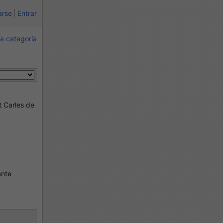
arse
Entrar
a categoría
 Carles de
ante