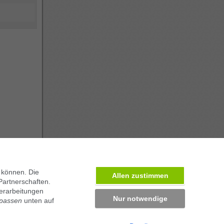
 können. Die
Allen zustimmen
Partnerschaften.
erarbeitungen
Nur notwendige
npassen
unten auf
ben in München