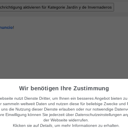
anuncio
!
Wir benötigen Ihre Zustimmung
bseite nutzt Dienste Dritter, um Ihnen ein besseres Angebot bieten zu
r sammeln weltweit Daten und nutzen diese für beliebige Zwecke und 
 uns die Nutzung dieser Dienste erlauben oder nur notwendige Datenv
Visítanos también en:
© Maven360 GmbH - 9.0.6
hre Einwilligung können Sie jederzeit über
Datenschutzeinstellungen a
Mit Stolz entwickelt und betrie
findix.de
der Webseite widerrufen.
findix.es
Klicken sie auf
Details
, um mehr Informationen zu erhalten.
findix.at