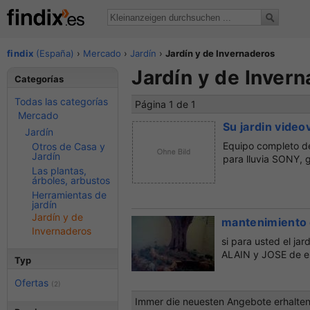
findix
(España)
›
Mercado
›
Jardín
›
Jardín y de Invernaderos
Jardín y de Inver
Categorías
Todas las categorías
Página 1 de 1
Mercado
Su jardin videov
Jardín
Equipo completo d
Otros de Casa y
Jardín
para lluvia SONY, g
Las plantas,
árboles, arbustos
Herramientas de
jardín
Jardín y de
mantenimiento 
Invernaderos
si para usted el jar
ALAIN y JOSE de est
Typ
Ofertas
(2)
Immer die neuesten Angebote erhalten?