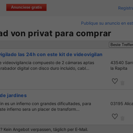
Anunciese gratis
Registr
Publique su anuncio en est
nad von privat para comprar
igilado las 24h con este kit de videovigilancia
e videovigilancia compuesto de 2 cámaras aptas
43540 Sant
rabador digital con disco duro incluido, cabl...
la Rapita
de jardines
din es un infierno con grandes dificultades, para
03195 Alic
e infierno sera un placer de transform...
 Kein Angebot verpassen, täglich per E-Mail.