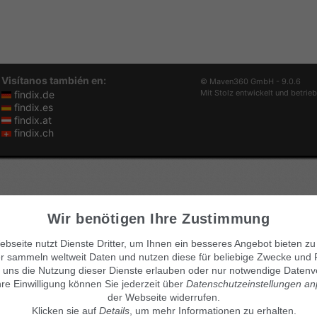
Visítanos también en:
© Maven360 GmbH - 9.0.6
Mit Stolz entwickelt und betrie
findix.de
findix.es
findix.at
findix.ch
Wir benötigen Ihre Zustimmung
bseite nutzt Dienste Dritter, um Ihnen ein besseres Angebot bieten zu
r sammeln weltweit Daten und nutzen diese für beliebige Zwecke und 
 uns die Nutzung dieser Dienste erlauben oder nur notwendige Datenv
hre Einwilligung können Sie jederzeit über
Datenschutzeinstellungen a
der Webseite widerrufen.
Klicken sie auf
Details
, um mehr Informationen zu erhalten.