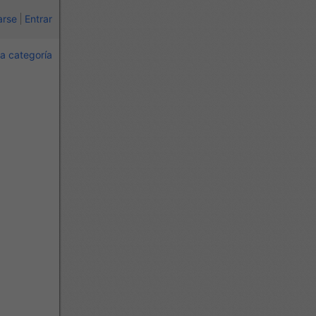
arse
Entrar
a categoría