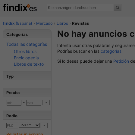
findix
(España)
›
Mercado
›
Libros
›
Revistas
No hay anuncios c
Categorías
Todas las categorías
Intenta usar otras palabras y segurame
Podrías buscar en las
categorías
.
Otros libros
Enciclopedia
Si lo desea puede dejar una
Petición
de
Libros de texto
Typ
Precio:
-
Radio
Revistas in España