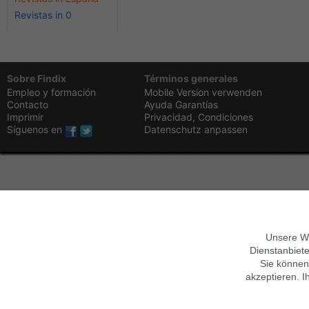
Revistas in 0
Sobre Findix
Términos generales
Empleo y formación
Mobile Version verwenden
Contacto
Ayuda
Garantías
Imprimir
Privacidad,
Condiciones
Síguenos en
Datenschutz anpassen
Unsere We
Dienstanbiete
Sie können
akzeptieren. I