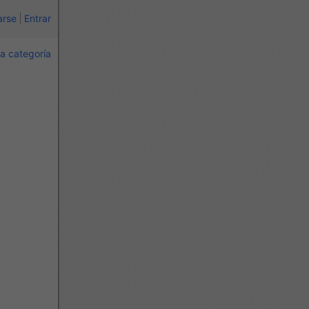
arse
Entrar
a categoría