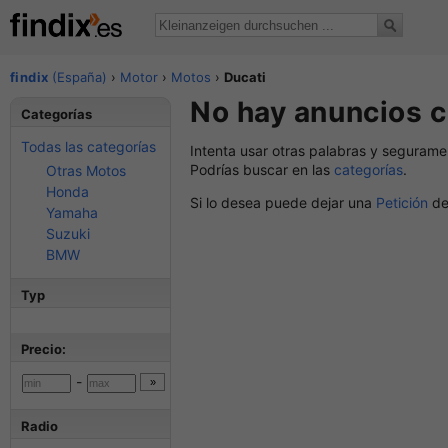
findix
(España)
›
Motor
›
Motos
›
Ducati
No hay anuncios c
Categorías
Todas las categorías
Intenta usar otras palabras y segurame
Podrías buscar en las
categorías
.
Otras Motos
Honda
Si lo desea puede dejar una
Petición
de
Yamaha
Suzuki
BMW
Typ
Precio:
-
Radio