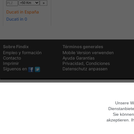
Ducati in España
Ducati in 0
Sobre Findix
Términos generales
Empleo y formación
Mobile Version verwenden
Contacto
Ayuda
Garantías
Imprimir
Privacidad,
Condiciones
Síguenos en
Datenschutz anpassen
Unsere We
Dienstanbiete
Sie können
akzeptieren. I