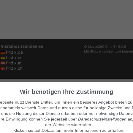
Visítanos también en:
© Maven360 GmbH - 9.0.6
Mit Stolz entwickelt und betrie
findix.de
findix.es
findix.at
findix.ch
Wir benötigen Ihre Zustimmung
bseite nutzt Dienste Dritter, um Ihnen ein besseres Angebot bieten zu
r sammeln weltweit Daten und nutzen diese für beliebige Zwecke und 
 uns die Nutzung dieser Dienste erlauben oder nur notwendige Datenv
hre Einwilligung können Sie jederzeit über
Datenschutzeinstellungen a
der Webseite widerrufen.
Klicken sie auf
Details
, um mehr Informationen zu erhalten.