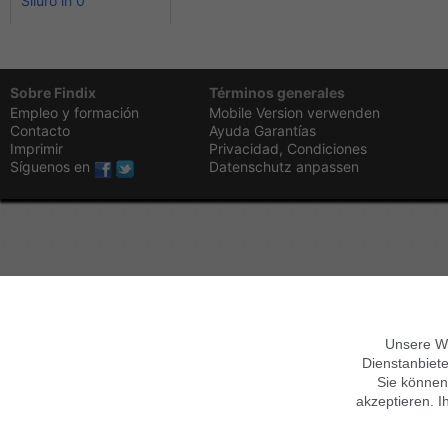
Siluro in 0
Sobre Findix
Términos generales
Empleo y formación
Mobile Version verwenden
Contacto
Ayuda
Garantías
Imprimir
Privacidad,
Condiciones
Síguenos en
Datenschutz anpassen
Unsere We
Dienstanbiete
Sie können
akzeptieren. I