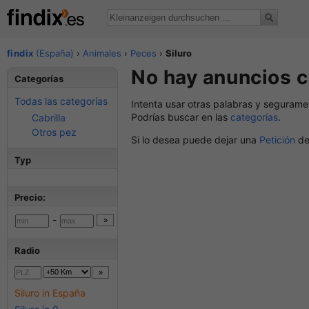
findix
(España)
›
Animales
›
Peces
›
Siluro
No hay anuncios c
Categorías
Todas las categorías
Intenta usar otras palabras y segurame
Podrías buscar en las
categorías
.
Cabrilla
Otros pez
Si lo desea puede dejar una
Petición
de
Typ
Precio:
-
Radio
Siluro in España