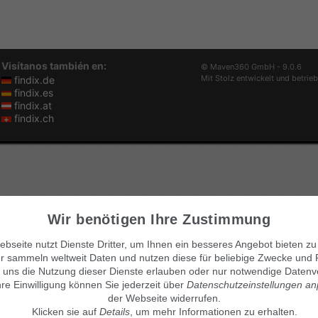
Visítanos también en:
© Maven360 GmbH - 9.0.6
Mit Stolz entwickelt und betrie
findix.de
findix.es
findix.at
findix.ch
Wir benötigen Ihre Zustimmung
bseite nutzt Dienste Dritter, um Ihnen ein besseres Angebot bieten zu
r sammeln weltweit Daten und nutzen diese für beliebige Zwecke und 
 uns die Nutzung dieser Dienste erlauben oder nur notwendige Datenv
hre Einwilligung können Sie jederzeit über
Datenschutzeinstellungen a
der Webseite widerrufen.
Klicken sie auf
Details
, um mehr Informationen zu erhalten.