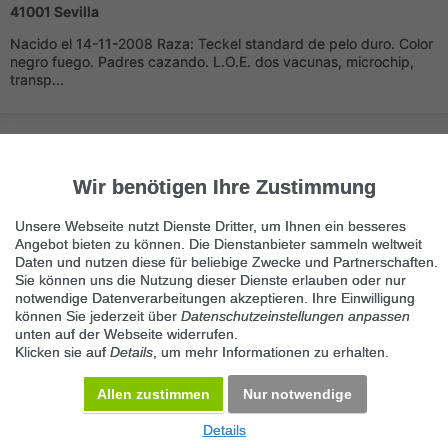
41001 Sevilla
Nacido el 14-11-2008 Raza: Teckel standard de pelo duro. Color
negro fuego. Padres cazando. L.O.E. dos vacunas, microchip,
transp...
Wir benötigen Ihre Zustimmung
Unsere Webseite nutzt Dienste Dritter, um Ihnen ein besseres
Angebot bieten zu können. Die Dienstanbieter sammeln weltweit
Immer die neuesten Anzeigen erhalten?
Daten und nutzen diese für beliebige Zwecke und Partnerschaften.
Kein Angebot verpassen, täglich per E-Mail.
Sie können uns die Nutzung dieser Dienste erlauben oder nur
notwendige Datenverarbeitungen akzeptieren. Ihre Einwilligung
können Sie jederzeit über
Datenschutzeinstellungen anpassen
unten auf der Webseite widerrufen.
Benachrichtigung aktivieren
Klicken sie auf
Details
, um mehr Informationen zu erhalten.
Kategorie El Teckel
Allen zustimmen
Nur notwendige
Details