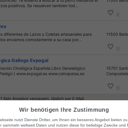
domicilio. Te enseño a educar a tu perro mediante el
11500 Ber
rzos positivos. Se resuelven tambien tod...
les
o diferentes de Lazos y Coletas artesanales para
11500 Ber
e los enviamos comodamente a su casa por...
gica Gallega Expogal
racion Cinológica Española Libro Genealógico
15701 Sant
( Pedigri ) www.expogal.es www.catropatas.es
Compostel
 Kein Angebot verpassen, täglich per E-Mail.
Wir benötigen Ihre Zustimmung
bseite nutzt Dienste Dritter, um Ihnen ein besseres Angebot bieten zu
r sammeln weltweit Daten und nutzen diese für beliebige Zwecke und 