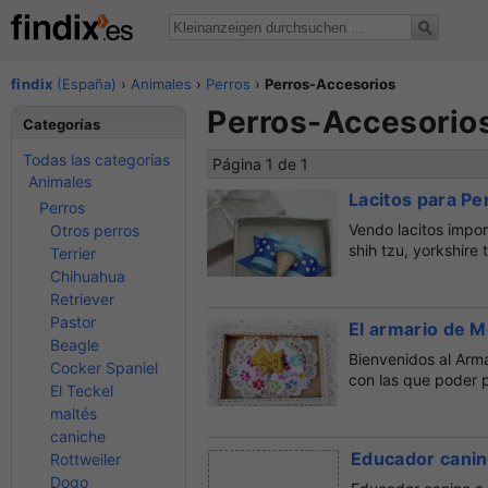
findix
(España)
›
Animales
›
Perros
›
Perros-Accesorios
Perros-Accesorios
Categorías
Todas las categorías
Página 1 de 1
Animales
Lacitos para Pe
Perros
Vendo lacitos impor
Otros perros
shih tzu, yorkshire 
Terrier
Chihuahua
Retriever
Pastor
El armario de 
Beagle
Bienvenidos al Arma
Cocker Spaniel
con las que poder 
El Teckel
maltés
caniche
Educador cani
Rottweiler
Dogo