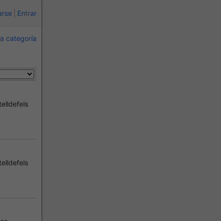
arse
Entrar
a categoría
elldefels
elldefels