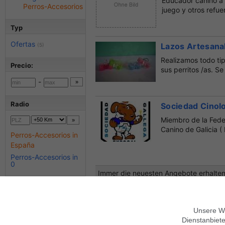
Educador canino a 
Perros-Accesorios
juego y otros refue
Typ
Ofertas
Lazos Artesana
(5)
Realizamos todo tip
Precio:
sus perritos /as. S
-
Radio
Sociedad Cinolo
Miembro de la Fede
Canino de Galicia 
Perros-Accesorios in
España
Perros-Accesorios in
0
Immer die neuesten Angebote erhalten?
Más criterios
Anuncios con foto
Unsere We
Dienstanbiete