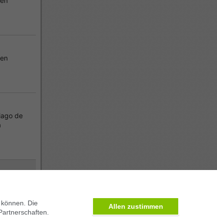
ben
ben
iago de
a
 können. Die
Allen zustimmen
Partnerschaften.