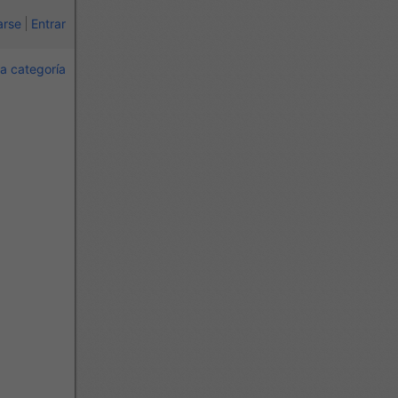
arse
Entrar
a categoría