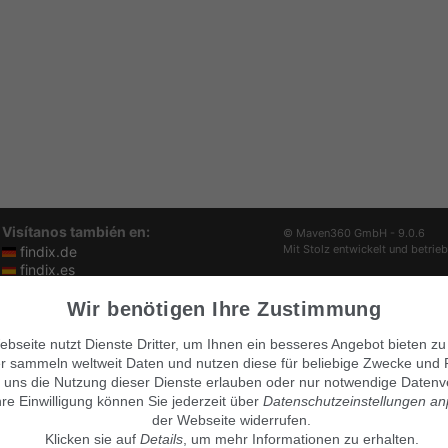
Visítanos también en:
© Maven360 GmbH - 9.0.6
Mit Stolz entwickelt und betrie
findix.de
findix.es
findix.at
findix.ch
Wir benötigen Ihre Zustimmung
bseite nutzt Dienste Dritter, um Ihnen ein besseres Angebot bieten zu
r sammeln weltweit Daten und nutzen diese für beliebige Zwecke und 
 uns die Nutzung dieser Dienste erlauben oder nur notwendige Datenv
hre Einwilligung können Sie jederzeit über
Datenschutzeinstellungen a
der Webseite widerrufen.
Klicken sie auf
Details
, um mehr Informationen zu erhalten.