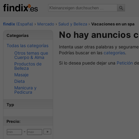
findix
(España)
›
Mercado
›
Salud y Belleza
›
Vacaciones en un spa
No hay anuncios c
Categorías
Todas las categorías
Intenta usar otras palabras y segurame
Podrías buscar en las
categorías
.
Otros temas que
Cuerpo & Alma
Si lo desea puede dejar una
Petición
de
Productos de
Belleza
Masaje
Dieta
Manicura y
Pedicura
Typ
Precio:
-