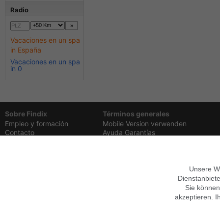
Radio
Vacaciones en un spa
in España
Vacaciones en un spa
in 0
Sobre Findix
Términos generales
Empleo y formación
Mobile Version verwenden
Contacto
Ayuda
Garantías
Imprimir
Privacidad,
Condiciones
Síguenos en
Datenschutz anpassen
Unsere We
Dienstanbiete
Sie können
akzeptieren. I