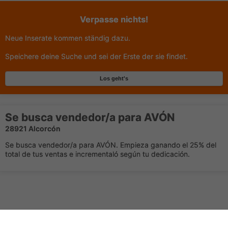
Verpasse nichts!
Neue Inserate kommen ständig dazu.
Speichere deine Suche und sei der Erste der sie findet.
Los geht's
Se busca vendedor/a para AVÓN
28921 Alcorcón
Se busca vendedor/a para AVÓN. Empieza ganando el 25% del
total de tus ventas e incrementaló según tu dedicación.