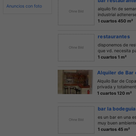
bar restaurant
Anuncios con foto
alquilo fin de sema
industrial adtenerse
1 cuartos 450 m²
restaurantes
disponemos de rest
que vd. necesita pa
1 cuartos 1 m²
Alquiler de Bar
Alquilo Bar de Copa
privada y totalmente
1 cuartos 120 m²
bar la bodeguia
es un bar en una e
muy buen ambient
1 cuartos 45 m²