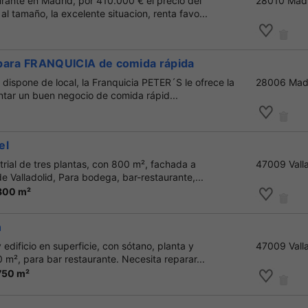
rante en Madrid, por 410.000 € el precio del
28010 Mad
al tamaño, la excelente situacion, renta favo...
l para FRANQUICIA de comida rápida
 dispone de local, la Franquicia PETER´S le ofrece la
28006 Mad
tar un buen negocio de comida rápid...
el
rial de tres plantas, con 800 m², fachada a
47009 Valla
e Valladolid, Para bodega, bar-restaurante,...
 800 m²
n
dificio en superficie, con sótano, planta y
47009 Valla
 m², para bar restaurante. Necesita reparar...
750 m²