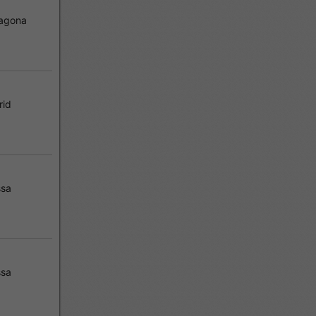
agona
rid
ssa
ssa