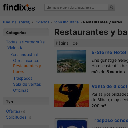
findix
(España)
›
Vivienda
›
Zona industrial
›
Restaurantes y bares
Restaurantes y ba
Categorías
Todas las categorías
Página 1 de 1
Vivienda
5-Sterne Hotel i
Zona industrial
Eine günstige Geleg
Otros asuntos
Restaurantes y
Hotel ensteht in bes
bares
más de 5 cuartos
Traspasos
Sala de ventas
Venta de discot
Oficinas
Varias posibilidad
de Bilbao, muy cént
Typ
200 m²
Ofertas
(9)
Solicitudes
(1)
Traspaso conoc