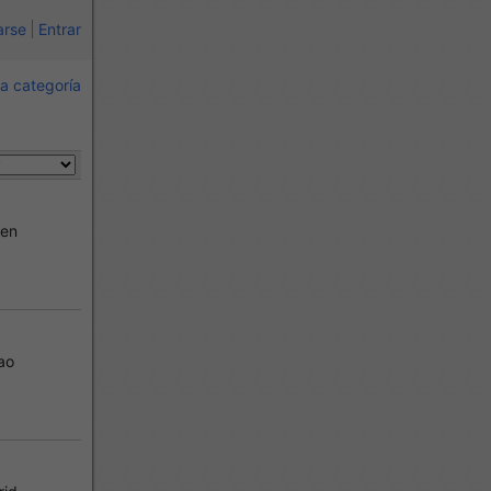
arse
Entrar
a categoría
ben
ao