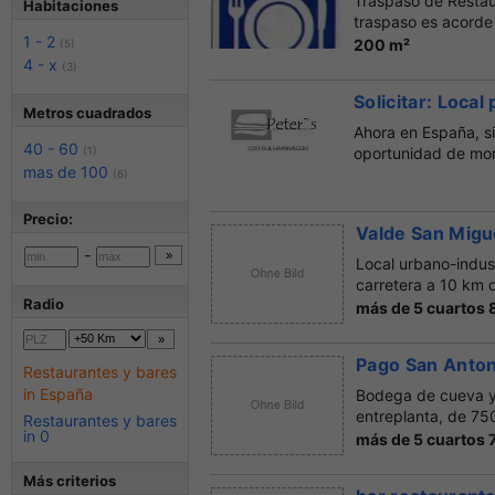
Traspaso de Restau
Habitaciones
traspaso es acorde 
1 - 2
200 m²
(5)
4 - x
(3)
Solicitar: Loca
Metros cuadrados
Ahora en España, si
40 - 60
(1)
oportunidad de mon
mas de 100
(6)
Precio:
Valde San Migu
-
Local urbano-indust
carretera a 10 km d
Radio
más de 5 cuartos
Pago San Anto
Restaurantes y bares
in España
Bodega de cueva y e
entreplanta, de 750
Restaurantes y bares
in 0
más de 5 cuartos 
Más criterios