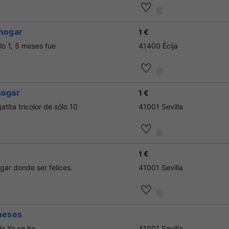
 hogar
1 €
lo 1, 5 meses fue
41400 Écija
hogar
1 €
tita tricolor de sólo 10
41001 Sevilla
1 €
ar donde ser felices.
41001 Sevilla
 meses
le.Ya se ha
41001 Sevilla