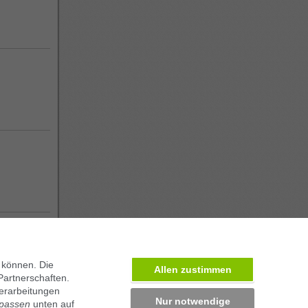
 können. Die
Allen zustimmen
Partnerschaften.
erarbeitungen
Nur notwendige
npassen
unten auf