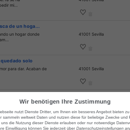
dir mi...
sca de un hoga...
ando un hogar donde
41001 Sevilla
am...
a quedado solo
amor para dar. Acaban de
41001 Sevilla
dopción
Wir benötigen Ihre Zustimmung
na persona amante de los
41001 Sevilla
bseite nutzt Dienste Dritter, um Ihnen ein besseres Angebot bieten zu
r sammeln weltweit Daten und nutzen diese für beliebige Zwecke und 
 uns die Nutzung dieser Dienste erlauben oder nur notwendige Datenv
hre Einwilligung können Sie jederzeit über
Datenschutzeinstellungen a