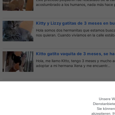
acostumbrado a los humanos, nada más hace pe
Kitty y Lizzy gatitas de 3 meses en bu
Hola somos dos hermanitas que estamos busc
nos quieran. Cuando vivíamos en la calle estáb
Kitto gatito vaquita de 3 meses, se h
Hola, me llamo Kitto, tengo 3 meses y mucho 
adoptar a mi hermana Xena y me encuentr...
Maka y Lena gatitas de 3 meses en a
Maka y Lena llegaron a mis manos gracias a u
animales, que no dudó un segundo en pedi...
Unsere We
Dienstanbiete
Sie können
akzeptieren. I