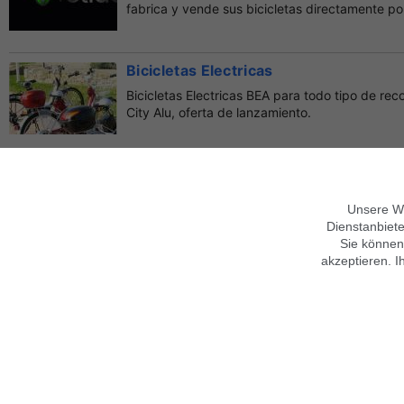
fabrica y vende sus bicicletas directamente por 
Bicicletas Electricas
Bicicletas Electricas BEA para todo tipo de rec
City Alu, oferta de lanzamiento.
Bicicleta junior
Bicicleta junior azul y plateada 2 años de ant
Unsere We
condiciones
Dienstanbiete
Sie können
akzeptieren. I
Sobre Findix
Términos generales
Empleo y formación
Mobile Version verwenden
Contacto
Ayuda
Garantías
Imprimir
Privacidad,
Condiciones
Síguenos en
Datenschutz anpassen