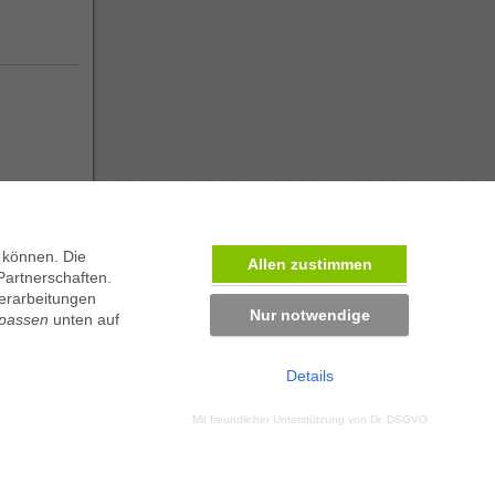
 können. Die
Allen zustimmen
Partnerschaften.
erarbeitungen
Nur notwendige
npassen
unten auf
Details
ben in München
Mit freundlicher Unterstützung von
Dr. DSGVO