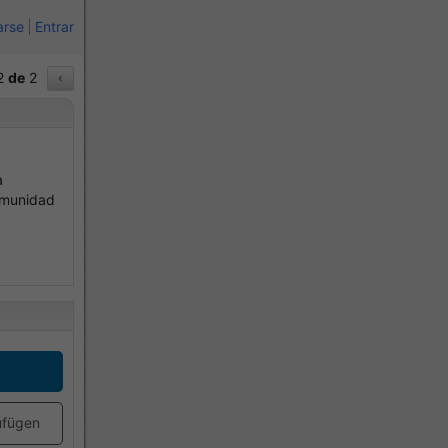
arse
Entrar
2
de
2
‹
a
omunidad
ufügen