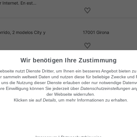
Internet. En est...
orrido, 2 modelos City y
17001 Girona
Wir benötigen Ihre Zustimmung
iguedad y en perfectas
46001 Valencia
bseite nutzt Dienste Dritter, um Ihnen ein besseres Angebot bieten zu
r sammeln weltweit Daten und nutzen diese für beliebige Zwecke und 
 uns die Nutzung dieser Dienste erlauben oder nur notwendige Datenv
hre Einwilligung können Sie jederzeit über
Datenschutzeinstellungen a
der Webseite widerrufen.
Klicken sie auf
Details
, um mehr Informationen zu erhalten.
Visítanos también en:
© Maven360 GmbH - 9.0.6
Mit Stolz entwickelt und betrie
findix.de
findix.es
findix.at
findix.ch