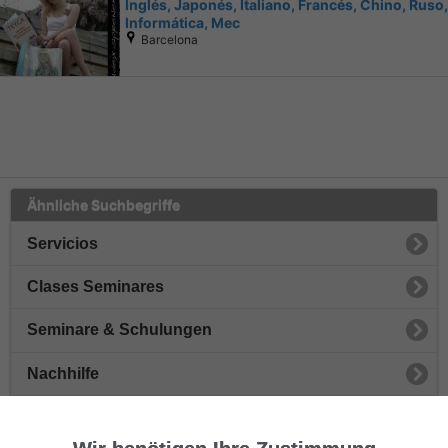
Inglés, Japonés, Italiano, Francés, Chino, Ruso,
Informática, Mec
Barcelona
Ähnliche Suchbegriffe
Servicios
Clases Seminares
Seminare & Schulungen
Nachhilfe
Sprachen