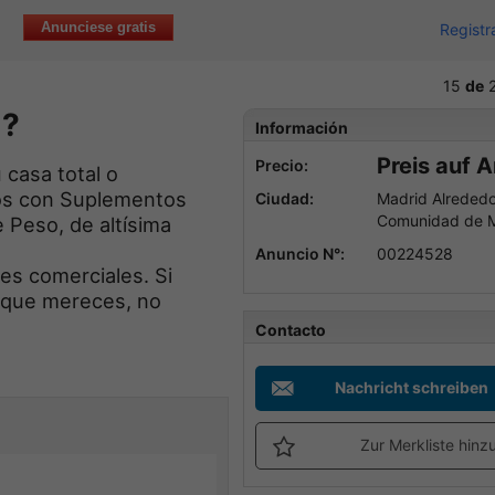
Anunciese gratis
Registr
15
de
2
a?
Información
Preis auf 
Precio:
casa total o
mos con Suplementos
Ciudad:
Madrid Alrededo
Comunidad de 
e Peso, de altísima
Anuncio N°:
00224528
es comerciales. Si
o que mereces, no
Contacto
Nachricht schreiben
Zur Merkliste hinz