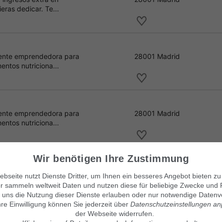
ieras dedicar. Te...
 gente emprendedora para
28001 Madrid
ntos nutriciona...
 gente emprendedora para
28001 Madrid
ntos nutriciona...
Wir benötigen Ihre Zustimmung
 gente emprendedora para
28001 Madrid
bseite nutzt Dienste Dritter, um Ihnen ein besseres Angebot bieten zu
ntos nutriciona...
r sammeln weltweit Daten und nutzen diese für beliebige Zwecke und 
 uns die Nutzung dieser Dienste erlauben oder nur notwendige Datenv
hre Einwilligung können Sie jederzeit über
Datenschutzeinstellungen a
der Webseite widerrufen.