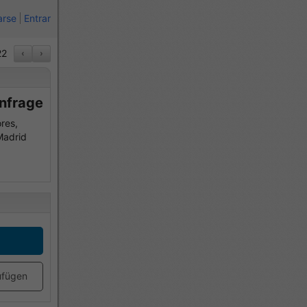
arse
Entrar
2
‹
›
Anfrage
res,
Madrid
ufügen