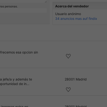
Acerca del vendedor
eras personas.
Usuario anónimo
34 anuncios mas auf findix
 ofrecemos esa opcion sin
/a jefe/a y además te
28001 Madrid
portunidad de in...
 ingresos extra en
28001 Madrid