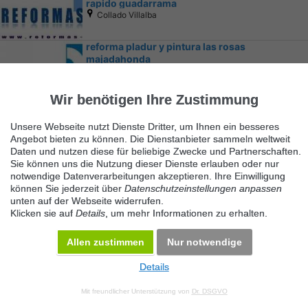
rapido guadarrama
Collado Villalba
reforma pladur y pintura las rosas
majadahonda
Majadahonda
Wir benötigen Ihre Zustimmung
Unsere Webseite nutzt Dienste Dritter, um Ihnen ein besseres
Angebot bieten zu können. Die Dienstanbieter sammeln weltweit
Daten und nutzen diese für beliebige Zwecke und Partnerschaften.
Sie können uns die Nutzung dieser Dienste erlauben oder nur
notwendige Datenverarbeitungen akzeptieren. Ihre Einwilligung
Ähnliche Suchbegriffe
können Sie jederzeit über
Datenschutzeinstellungen anpassen
unten auf der Webseite widerrufen.
Servicios
Klicken sie auf
Details
, um mehr Informationen zu erhalten.
Allen zustimmen
Nur notwendige
Details
© 2026 Maven360 GmbH - v 9.0.6
Mit freundlicher Unterstützung von
Dr. DSGVO
AGB
Datenschutz
Impressum
Kontakt
Datenschutz anpassen
Desktop Version