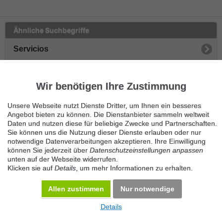
Ähnliche Suchbegriffe
Servicios
Mudanzas
Wir benötigen Ihre Zustimmung
Umzugshelfer
Unsere Webseite nutzt Dienste Dritter, um Ihnen ein besseres
Transport
Angebot bieten zu können. Die Dienstanbieter sammeln weltweit
Daten und nutzen diese für beliebige Zwecke und Partnerschaften.
Sie können uns die Nutzung dieser Dienste erlauben oder nur
Aufbau
notwendige Datenverarbeitungen akzeptieren. Ihre Einwilligung
können Sie jederzeit über
Datenschutzeinstellungen anpassen
Sonstige Umzugshilfe
unten auf der Webseite widerrufen.
Klicken sie auf
Details
, um mehr Informationen zu erhalten.
Montage
Allen zustimmen
Nur notwendige
Details
© 2026 Maven360 GmbH - v 9.0.6