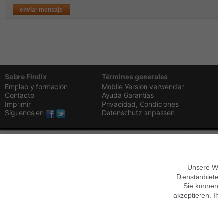
Sobre Findix
Términos generales
Empleo y formación
Mobile Version verwenden
Contacto
Ayuda
Garantías
Imprimir
Privacidad,
Condiciones
Síguenos en
Datenschutz anpassen
Unsere We
Dienstanbiete
Sie können
akzeptieren. I