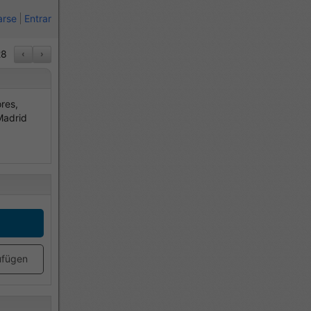
arse
Entrar
8
‹
›
res,
Madrid
ufügen