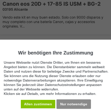
Canon eos 20D + 17-85 IS USM + BG-2
03195 Alicante
Vendo este kit en muy buen estado. Solo con 9000 disparos y
muy completo con una batería Canon, cajas y accesorios
originales. V...
Wir benötigen Ihre Zustimmung
Unsere Webseite nutzt Dienste Dritter, um Ihnen ein besseres
Angebot bieten zu können. Die Dienstanbieter sammeln weltweit
Immer die neuesten Anzeigen erhalten?
Daten und nutzen diese für beliebige Zwecke und Partnerschaften.
Kein Angebot verpassen, täglich per E-Mail.
Sie können uns die Nutzung dieser Dienste erlauben oder nur
notwendige Datenverarbeitungen akzeptieren. Ihre Einwilligung
können Sie jederzeit über
Datenschutzeinstellungen anpassen
unten auf der Webseite widerrufen.
Benachrichtigung aktivieren
Klicken sie auf
Details
, um mehr Informationen zu erhalten.
Kategorie Cámaras réflex digitales
Allen zustimmen
Nur notwendige