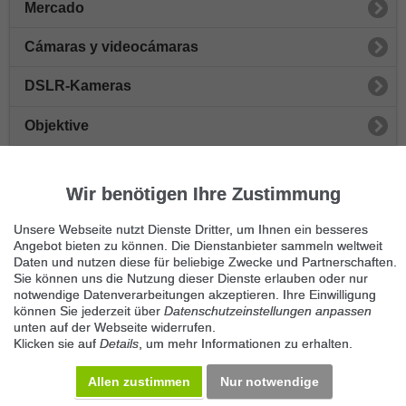
Mercado
Cámaras y videocámaras
DSLR-Kameras
Objektive
Camcorder
Wir benötigen Ihre Zustimmung
Digitalkameras
Unsere Webseite nutzt Dienste Dritter, um Ihnen ein besseres
Taschen & Rucksäcke
Angebot bieten zu können. Die Dienstanbieter sammeln weltweit
Daten und nutzen diese für beliebige Zwecke und Partnerschaften.
Sie können uns die Nutzung dieser Dienste erlauben oder nur
Digitalkamera-Zubehör
notwendige Datenverarbeitungen akzeptieren. Ihre Einwilligung
können Sie jederzeit über
Datenschutzeinstellungen anpassen
Camcorder-Zubehör
unten auf der Webseite widerrufen.
Klicken sie auf
Details
, um mehr Informationen zu erhalten.
Sonstiges Photoequipment
Allen zustimmen
Nur notwendige