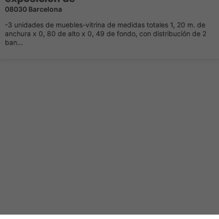
08030 Barcelona
-3 unidades de muebles-vitrina de medidas totales 1, 20 m. de
anchura x 0, 80 de alto x 0, 49 de fondo, con distribución de 2
ban...