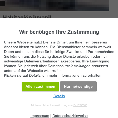
Habitación juvenil
28920 Alcorcón
Wir benötigen Ihre Zustimmung
Vendo habitación juvenil, con una cama de 90, armario y
encimera para estudo con cajonera y archivador. Te radlo
mueble zapatero...
Unsere Webseite nutzt Dienste Dritter, um Ihnen ein besseres
Angebot bieten zu können. Die Dienstanbieter sammeln weltweit
Daten und nutzen diese für beliebige Zwecke und Partnerschaften.
Sie können uns die Nutzung dieser Dienste erlauben oder nur
notwendige Datenverarbeitungen akzeptieren. Ihre Einwilligung
können Sie jederzeit über
Datenschutzeinstellungen anpassen
unten auf der Webseite widerrufen.
Klicken sie auf
Details
, um mehr Informationen zu erhalten.
Allen zustimmen
Nur notwendige
Details
© 2026 Maven360 GmbH - v 9.0.6
Mit freundlicher Unterstützung von
Dr. DSGVO
AGB
Datenschutz
Impressum
Kontakt
Datenschutz anpassen
Desktop Version
Impressum
|
Datenschutzhinweise