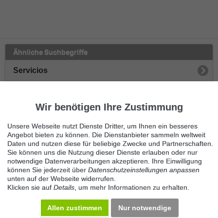
Ähnliche Suchbegriffe
Servicios
Oficina
Wir benötigen Ihre Zustimmung
Sonstige Bürojobs
Unsere Webseite nutzt Dienste Dritter, um Ihnen ein besseres
Korrekturlesen
Angebot bieten zu können. Die Dienstanbieter sammeln weltweit
Daten und nutzen diese für beliebige Zwecke und Partnerschaften.
Sie können uns die Nutzung dieser Dienste erlauben oder nur
Übersetzungen
notwendige Datenverarbeitungen akzeptieren. Ihre Einwilligung
können Sie jederzeit über
Datenschutzeinstellungen anpassen
Sekretariat
unten auf der Webseite widerrufen.
Klicken sie auf
Details
, um mehr Informationen zu erhalten.
Texterstellung
Allen zustimmen
Nur notwendige