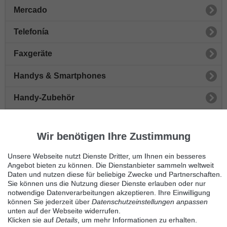
Mercado
Telefonía
Faxgeräte
Handys & Smartphones
Handy-Zubehör
Telefonanlagen
Wir benötigen Ihre Zustimmung
Anrufbeantworter
Unsere Webseite nutzt Dienste Dritter, um Ihnen ein besseres
Handyverträge
Angebot bieten zu können. Die Dienstanbieter sammeln weltweit
Daten und nutzen diese für beliebige Zwecke und Partnerschaften.
Sie können uns die Nutzung dieser Dienste erlauben oder nur
Schnurlose Telefone
notwendige Datenverarbeitungen akzeptieren. Ihre Einwilligung
können Sie jederzeit über
Datenschutzeinstellungen anpassen
Telefonzubehör
unten auf der Webseite widerrufen.
Klicken sie auf
Details
, um mehr Informationen zu erhalten.