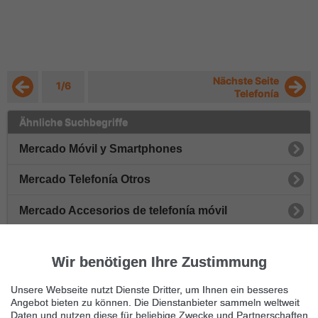
Nächste Seite
1/6
Telefonía
Ähnliche Suchbegriffe
Mercado Móvil y Smartphones
Mercado Telefonía Otros
Mercado Accesorios de telefonía móvil
Mercado Móvil Contrato
Wir benötigen Ihre Zustimmung
Mercado Teléfonos inalámbricos
Unsere Webseite nutzt Dienste Dritter, um Ihnen ein besseres
Angebot bieten zu können. Die Dienstanbieter sammeln weltweit
Immer die neuesten Anzeigen erhalten?
Daten und nutzen diese für beliebige Zwecke und Partnerschaften.