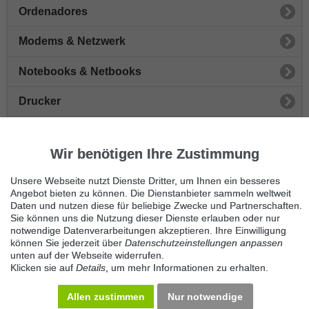
Ordenadores
Modems & Netzwerk
Notebooks & Netbooks
Drucker
Flachbildschirme & Monitore
Wir benötigen Ihre Zustimmung
Spielkonsolen
Unsere Webseite nutzt Dienste Dritter, um Ihnen ein besseres
Desktopcomputer
Angebot bieten zu können. Die Dienstanbieter sammeln weltweit
Daten und nutzen diese für beliebige Zwecke und Partnerschaften.
Sie können uns die Nutzung dieser Dienste erlauben oder nur
Festplatten
notwendige Datenverarbeitungen akzeptieren. Ihre Einwilligung
können Sie jederzeit über
Datenschutzeinstellungen anpassen
Grafikkarten
unten auf der Webseite widerrufen.
Klicken sie auf
Details
, um mehr Informationen zu erhalten.
Sonstiges Computerzubehör
Allen zustimmen
Nur notwendige