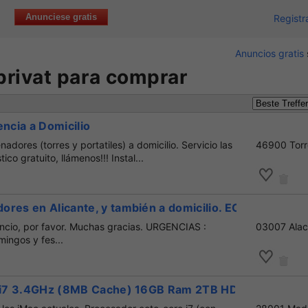
Anunciese gratis
Registr
Anuncios gratis
rivat para comprar
encia a Domicilio
dores (torres y portatiles) a domicilio. Servicio las
46900 Torr
ico gratuito, llámenos!!! Instal...
ores en Alicante, y también a domicilio. ECONOMICO.
cio, por favor. Muchas gracias. URGENCIAS :
03007 Alac
ingos y fes...
' i7 3.4GHz (8MB Cache) 16GB Ram 2TB HDD, Radeon