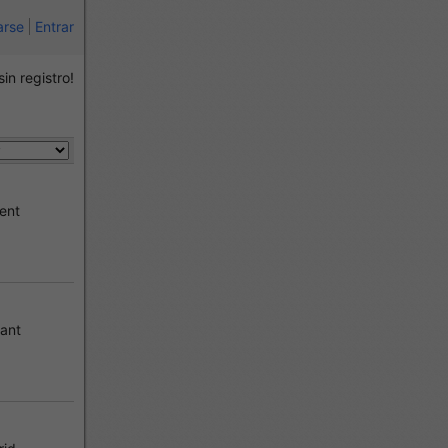
arse
Entrar
sin registro!
ent
ant