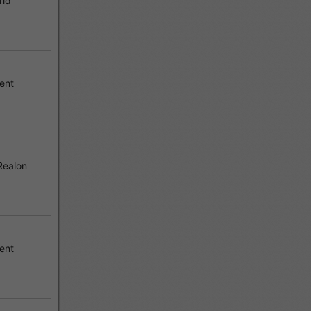
rid
ent
Realon
ent