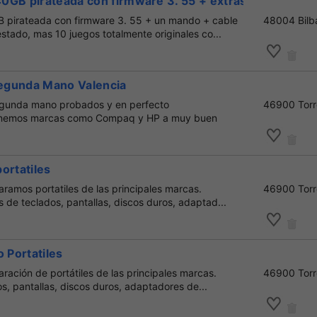
0GB pirateada con firmware 3. 55 + extras
 pirateada con firmware 3. 55 + un mando + cable
48004 Bilb
stado, mas 10 juegos totalmente originales co...
egunda Mano Valencia
gunda mano probados y en perfecto
46900 Torr
enemos marcas como Compaq y HP a muy buen
...
ortatiles
ramos portatiles de las principales marcas.
46900 Torr
de teclados, pantallas, discos duros, adaptad...
o Portatiles
ación de portátiles de las principales marcas.
46900 Torr
, pantallas, discos duros, adaptadores de...