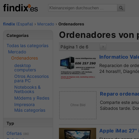
findix
(España)
›
Mercado
›
Ordenadores
Ordenadores von p
Categorías
Todas las categorías
Página 1 de 6
›
Mercado
Informatico Val
Ordenadores
desktop
Reparacion de ordena
computers
24 horas!!!, Diagnóst
Otros Accesorios
para PC
Notebooks &
Netbooks
Reparo ordenad
Módems y Redes
Comparte este anun
Impresora
Sábados tarde. Dom
Más categorías
Typ
Apple iMac 27'
Ofertas
(86)