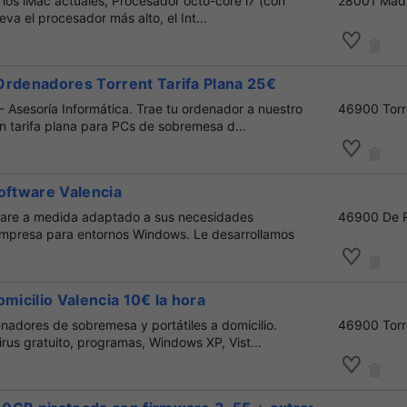
los iMac actuales, Procesador octo-core i7 (con
28001 Mad
va el procesador más alto, el Int...
Ordenadores Torrent Tarifa Plana 25€
o - Asesoría Informática. Trae tu ordenador a nuestro
46900 Torr
n tarifa plana para PCs de sobremesa d...
oftware Valencia
ware a medida adaptado a sus necesidades
46900 De 
empresa para entornos Windows. Le desarrollamos
omicilio Valencia 10€ la hora
nadores de sobremesa y portátiles a domicilio.
46900 Torr
irus gratuito, programas, Windows XP, Vist...