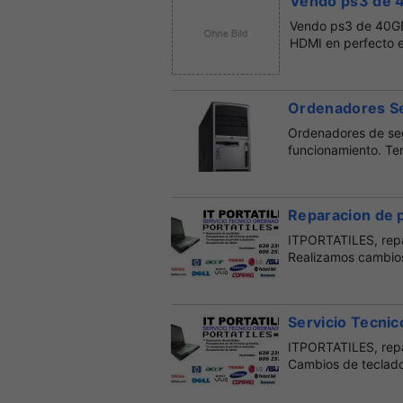
Vendo ps3 de 4
Vendo ps3 de 40GB
HDMI en perfecto e
Ordenadores S
Ordenadores de se
funcionamiento. T
precio. Son muy útil
Reparacion de p
ITPORTATILES, repa
Realizamos cambios 
Servicio Tecnic
ITPORTATILES, repar
Cambios de teclados