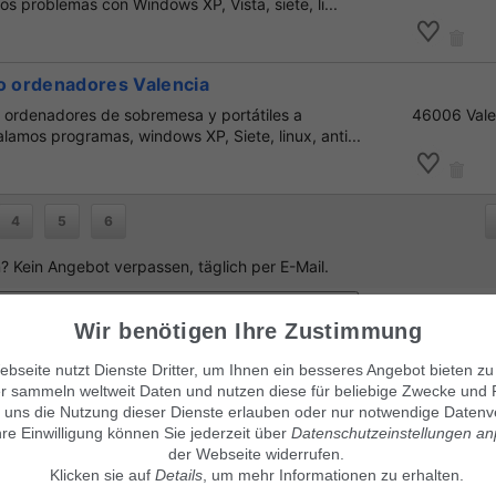
os problemas con Windows XP, Vista, siete, li...
co ordenadores Valencia
e ordenadores de sobremesa y portátiles a
46006 Vale
lamos programas, windows XP, Siete, linux, anti...
4
5
6
 Kein Angebot verpassen, täglich per E-Mail.
Wir benötigen Ihre Zustimmung
bseite nutzt Dienste Dritter, um Ihnen ein besseres Angebot bieten zu
r sammeln weltweit Daten und nutzen diese für beliebige Zwecke und 
anuncio
!
 uns die Nutzung dieser Dienste erlauben oder nur notwendige Datenv
hre Einwilligung können Sie jederzeit über
Datenschutzeinstellungen a
der Webseite widerrufen.
Klicken sie auf
Details
, um mehr Informationen zu erhalten.