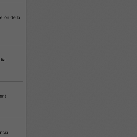
llón de la
día
ent
ncia