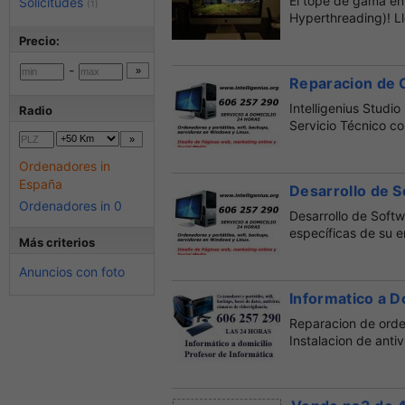
El tope de gama en 
Solicitudes
(1)
Hyperthreading)! Lle
Precio:
-
Reparacion de 
Intelligenius Studi
Radio
Servicio Técnico co
Ordenadores in
España
Desarrollo de S
Ordenadores in 0
Desarrollo de Soft
específicas de su 
Más criterios
su so...
Anuncios con foto
Informatico a D
Reparacion de orde
Instalacion de antiv