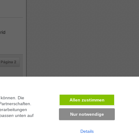
rid
Página 2
 können. Die
Allen zustimmen
Partnerschaften.
erarbeitungen
Nur notwendige
npassen
unten auf
Details