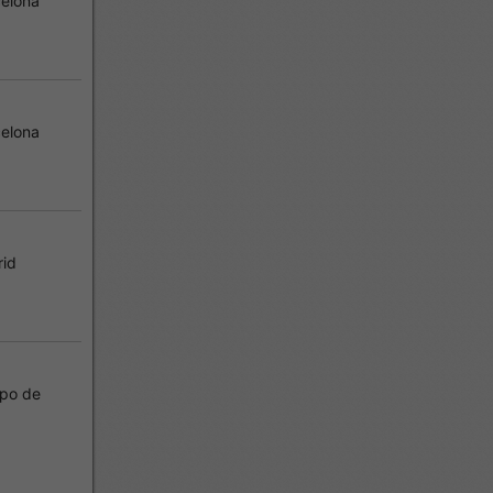
elona
elona
id
po de