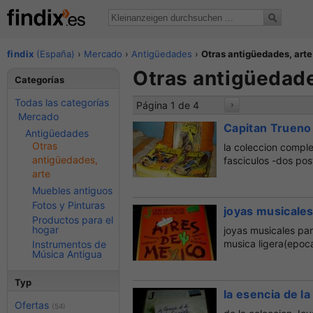
findix
(España)
›
Mercado
›
Antigüedades
›
Otras antigüedades, arte
Otras antigüedade
Categorías
Todas las categorías
Página 1 de 4
›
Mercado
Capitan Trueno 
Antigüedades
Otras
la coleccion compl
antigüedades,
fasciculos -dos post
arte
Muebles antiguos
Fotos y Pinturas
joyas musicales
Productos para el
hogar
joyas musicales par
musica ligera(epoca
Instrumentos de
Música Antigua
Typ
la esencia de l
Ofertas
(54)