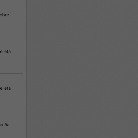
ebre
lleta
lleta
oruña