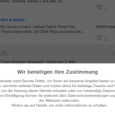
mario, cómoda, espejo y una silla. En...
echo a mano.
ña, hecho a mano, calidad Tabriz Persa Fino.
28009 Mad
Precio negociable. 30.000€ Pieza exclusiva de...
4
 Kein Angebot verpassen, täglich per E-Mail.
Wir benötigen Ihre Zustimmung
bseite nutzt Dienste Dritter, um Ihnen ein besseres Angebot bieten zu
r sammeln weltweit Daten und nutzen diese für beliebige Zwecke und 
anuncio
!
 uns die Nutzung dieser Dienste erlauben oder nur notwendige Datenv
hre Einwilligung können Sie jederzeit über
Datenschutzeinstellungen a
der Webseite widerrufen.
Klicken sie auf
Details
, um mehr Informationen zu erhalten.
Visítanos también en:
© Maven360 GmbH - 9.0.6