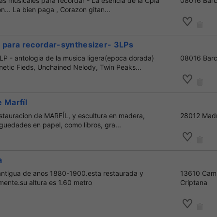
as musicales para recordar - La esencia de la Cpla
08016 Barc
n... La bien paga , Corazon gitan...
s para recordar-synthesizer- 3LPs
LP - antologia de la musica ligera(epoca dorada)
08016 Barc
etic Fieds, Unchained Nelody, Twin Peaks...
 Marfíl
estauracion de MARFÍL, y escultura en madera,
28012 Madr
iguedades en papel, como libros, gra...
a
antigua de anos 1880-1900.esta restaurada y
13610 Cam
mente.su altura es 1.60 metro
Criptana