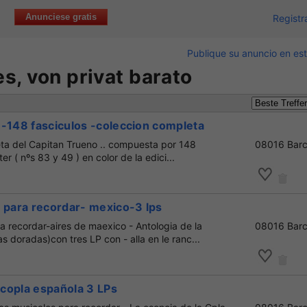
Anunciese gratis
Registr
Publique su anuncio en est
s, von privat barato
-148 fasciculos -coleccion completa
eta del Capitan Trueno .. compuesta por 148
08016 Barc
er ( nºs 83 y 49 ) en color de la edici...
 para recordar- mexico-3 lps
a recordar-aires de maexico - Antologia de la
08016 Barc
s doradas)con tres LP con - alla en le ranc...
a copla española 3 LPs