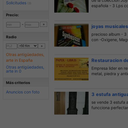
de la coleccion Joy
Solicitudes
(3)
española - 3 Lps co
Precio:
-
joyas musicale
precioso album - 3 
Radio
con -Oxigene, Magn
Otras antigüedades,
Restauracion de
arte in España
Otras antigüedades,
Empresa lider en r
arte in 0
metal, piedra y ant
Más criterios
Anuncios con foto
3 estufa antigu
se vende 3 estufa 
funcciona perfecta