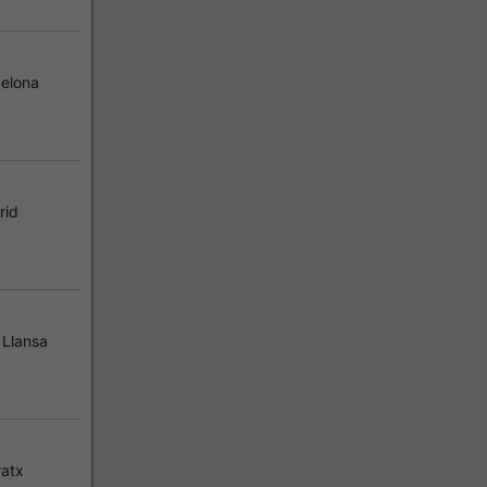
elona
rid
 Llansa
atx