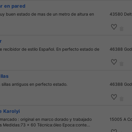
ar en pared
uy buen estado de mas de un metro de altura en
43580 Delt
r
 recibidor de estilo Español. En perfecto estado de
46388 Gode
illas
s sillas antiguos en perfecto estado.
46388 Gode
 Karolyi
Enmarcado : original en marco dorado y trabajado
15005 A C
as Medidas:73 x 60 Técnica:óleo Epoca:conte...