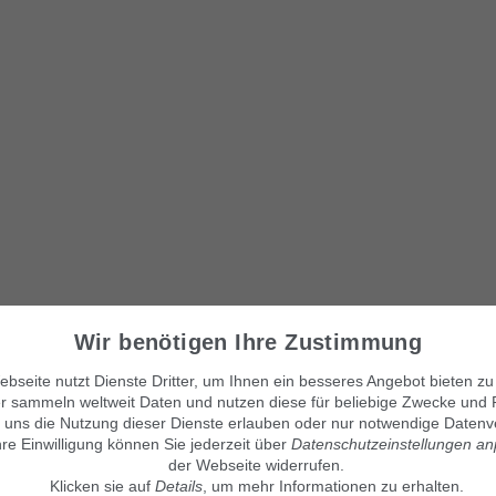
Wir benötigen Ihre Zustimmung
Visítanos también en:
bseite nutzt Dienste Dritter, um Ihnen ein besseres Angebot bieten zu
© Maven360 GmbH - 9.0.6
Mit Stolz entwickelt und betrie
r sammeln weltweit Daten und nutzen diese für beliebige Zwecke und 
findix.de
findix.es
 uns die Nutzung dieser Dienste erlauben oder nur notwendige Datenv
findix.at
hre Einwilligung können Sie jederzeit über
Datenschutzeinstellungen a
findix.ch
der Webseite widerrufen.
Klicken sie auf
Details
, um mehr Informationen zu erhalten.