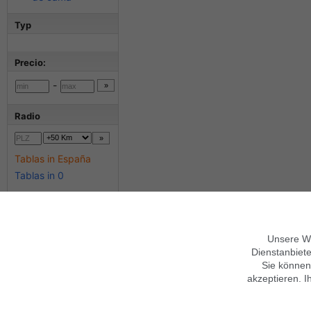
Typ
Precio:
-
Radio
Tablas in España
Tablas in 0
Sobre Findix
Términos generales
Unsere We
Dienstanbiete
Empleo y formación
Mobile Version verwenden
Contacto
Ayuda
Garantías
Sie können
Imprimir
Privacidad,
Condiciones
akzeptieren. I
Síguenos en
Datenschutz anpassen