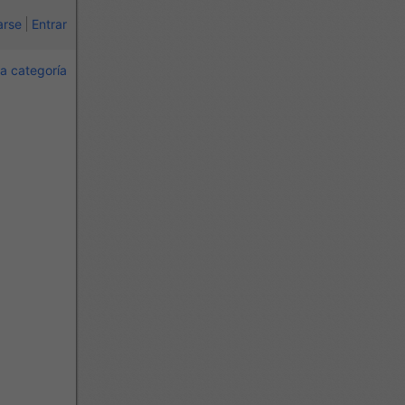
arse
Entrar
a categoría