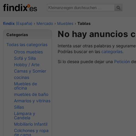
findix
(España)
›
Mercado
›
Muebles
›
Tablas
No hay anuncios c
Categorías
Todas las categorías
Intenta usar otras palabras y segurame
Podrías buscar en las
categorías
.
Otros muebles
Sofá y Silla
Si lo desea puede dejar una
Petición
de
Hobby / Arte
Camas y Somier
cocinas
Muebles de
oficina
muebles de baño
Armarios y vitrinas
Sillas
Lámpara y
Candela
Mobiliario Infantil
Colchones y ropa
de cama