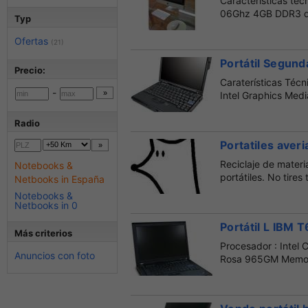
Caracteristicas tec
06Ghz 4GB DDR3 de
Typ
Ofertas
(21)
Portátil Segun
Precio:
Caraterísticas Técn
-
Intel Graphics Med
Radio
Portatiles ave
Reciclaje de materi
Notebooks &
portátiles. No tires
Netbooks in España
Notebooks &
Netbooks in 0
Portátil L IBM 
Más criterios
Procesador : Intel 
Anuncios con foto
Rosa 965GM Memori