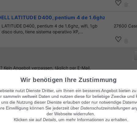
DELL LATITUDE D400, pentium 4 de 1.6ghz, con wifi
L LATITUDE D400, pentium 4 de 1.6ghz, wifi, 1gb
27600 Cas
isco duro, tiene sistema operativo XP,...
 Kein Angebot verpassen, täglich per E-Mail.
Wir benötigen Ihre Zustimmung
bseite nutzt Dienste Dritter, um Ihnen ein besseres Angebot bieten zu
r sammeln weltweit Daten und nutzen diese für beliebige Zwecke und 
anuncio
!
 uns die Nutzung dieser Dienste erlauben oder nur notwendige Datenv
hre Einwilligung können Sie jederzeit über
Datenschutzeinstellungen a
der Webseite widerrufen.
Klicken sie auf
Details
, um mehr Informationen zu erhalten.
Visítanos también en:
© Maven360 GmbH - 9.0.6
Mit Stolz entwickelt und betrie
findix.de