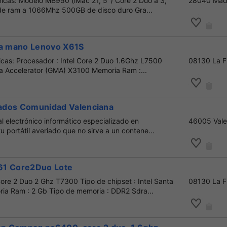
nicas: Modelo MB950 (iMac 21, 5") Core 2 Duo a 3,
28040 Mad
 ram a 1066Mhz 500GB de disco duro Gra...
da mano Lenovo X61S
icas: Procesador : Intel Core 2 Duo 1.6Ghz L7500
08130 La F
ia Accelerator (GMA) X3100 Memoria Ram :...
riados Comunidad Valenciana
al electrónico informático especializado en
46005 Vale
 tu portátil averiado que no sirve a un contene...
T61 Core2Duo Lote
Core 2 Duo 2 Ghz T7300 Tipo de chipset : Intel Santa
08130 La F
a Ram : 2 Gb Tipo de memoria : DDR2 Sdra...