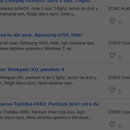
 hp Compaq nc6400, core 2 duo, 1.6ghz
Compaq nc6400, core 2 duo, 1.6ghz, lector de dvd y
21342 Ace
memoria ram, 60gb disco duro, tiene s...
nuevo sin usar. Samsung n150, Intel
o sin usar. Samsung n150, Intel, 1gb memoria ram,
27600 Cas
iene sistema operativo Windows 7, es...
ibm thinkpad r40, pentium 4
thinkpad r40, pentium 4 de 2.2ghz, lector de dvd y,
27600 Cas
 40gb disco duro, tiene sistema ope...
nuevo Toshiba c660, Pentium Intel core duo
vo Toshiba c660, Pentium Intel core duo, 4gb
27600 Cas
 disco duro, tiene sistema operativo Windows...