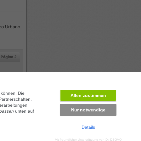
co Urbano
Página 2
 können. Die
Allen zustimmen
Partnerschaften.
erarbeitungen
Nur notwendige
npassen
unten auf
Details
ben in München
Mit freundlicher Unterstützung von
Dr. DSGVO