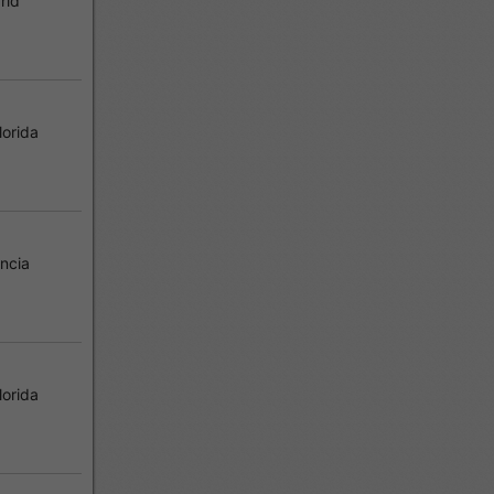
rid
lorida
ncia
lorida