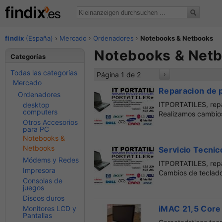
findix
(España)
›
Mercado
›
Ordenadores
›
Notebooks & Netbooks
Notebooks & Netbo
Categorías
Todas las categorías
Página 1 de 2
›
Mercado
Reparacion de p
Ordenadores
ITPORTATILES, repa
desktop
computers
Realizamos cambios 
Otros Accesorios
para PC
Notebooks &
Netbooks
Servicio Tecnic
Módems y Redes
ITPORTATILES, repar
Impresora
Cambios de teclados
Consolas de
juegos
Discos duros
iMAC 21,5 Core
Monitores LCD y
Pantallas